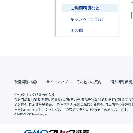
ご利用環境など
キャンペーンなど
その他
取引規程・約款
サイトマップ
その他のご案内
個人情報保護
GMOクリック証券株式会社
金融商品取引業者 関東財務局長（金商）第77号 商品先物取引業者 銀行代理業者 関
加入協会：日本証券業協会、一般社団法人 金融先物取引業協会、日本商品先物取引
当社はGMOインターネットグループ（東証プライム上場9449）のメンバーです。
© GMO CLICK Securities, Inc.