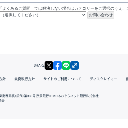
「よくあるご質問」では解決しない場合はカテゴリーをご選択のうえ、
X
facebook
LINE
リンクをコピー
SHARE
方針
最良執行方針
サイトのご利用について
ディスクレイマー
東財務局長（銀代）第330号 所属銀行：GMOあおぞらネット銀行株式会社
協会
GMOクリック証券