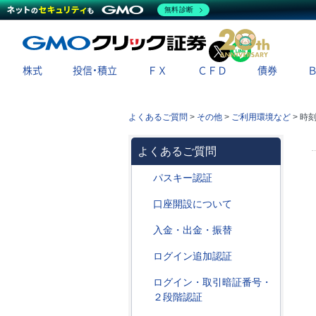
無料診断
X
LINE
株式
投信・積立
ＦＸ
ＣＦＤ
債券
よくあるご質問
>
その他
>
ご利用環境など
>
時
よくあるご質問
パスキー認証
口座開設について
入金・出金・振替
ログイン追加認証
ログイン・取引暗証番号・
２段階認証