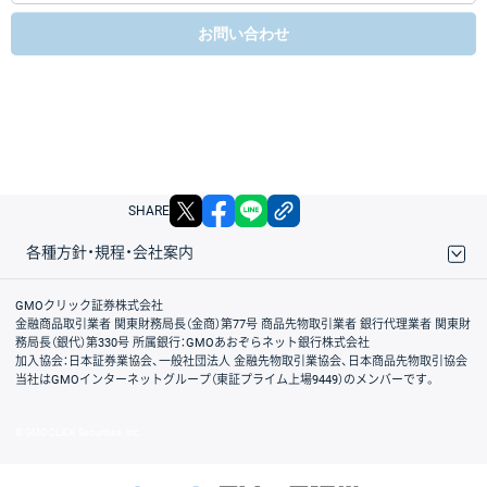
お問い合わせ
X
facebook
LINE
リンクをコピー
SHARE
各種方針・規程・会社案内
取引規程・約款
サイトマップ
その他のご案内
個人情報保護方針
最良執行方針
サイトのご利用について
ディスクレイマー
信託保全
リスク説明
会社案内
GMOクリック証券株式会社
金融商品取引業者 関東財務局長（金商）第77号 商品先物取引業者 銀行代理業者 関東財
務局長（銀代）第330号 所属銀行：GMOあおぞらネット銀行株式会社
加入協会：日本証券業協会、一般社団法人 金融先物取引業協会、日本商品先物取引協会
当社はGMOインターネットグループ（東証プライム上場9449）のメンバーです。
© GMO CLICK Securities, Inc.