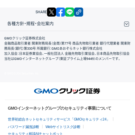
X
facebook
LINE
リンクをコピー
SHARE
各種方針・規程・会社案内
取引規程・約款
サイトマップ
その他のご案内
個人情報保護方針
最良執行方針
サイトのご利用について
ディスクレイマー
信託保全
リスク説明
会社案内
GMOクリック証券株式会社
金融商品取引業者 関東財務局長（金商）第77号 商品先物取引業者 銀行代理業者 関東財
務局長（銀代）第330号 所属銀行：GMOあおぞらネット銀行株式会社
加入協会：日本証券業協会、一般社団法人 金融先物取引業協会、日本商品先物取引協会
当社はGMOインターネットグループ（東証プライム上場9449）のメンバーです。
© GMO CLICK Securities, Inc.
GMOインターネットグループのセキュリティ事業について
世界初総合ネットセキュリティサービス「GMOセキュリティ24」
パスワード漏洩診断
Webサイトリスク診断
セキュリティ相談AIチャットボット