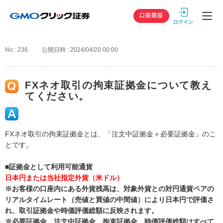
GMOクリック
口座開設
No : 236
公開日時 : 2024/04/20 00:00
FXネオ取引の拘束証拠金について教え
てください。
FXネオ取引の拘束証拠金とは、「注文中証拠金＋必要証拠金」のこ
とです。
■証拠金として利用可能通貨
日本円または当社指定外貨（米ドル）
※お客様の口座内にある外貨残高は、対象外貨との対円通貨ペアの
リアルタイムレート（売値と買値の中間値）により日本円で評価さ
れ、取引証拠金や時価評価総額に反映されます。
※必要証拠金、注文中証拠金、拘束証拠金、時価評価総額はすべて