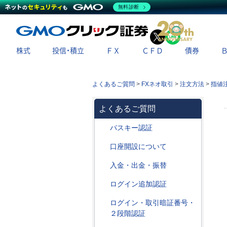
無料診断
X
LINE
株式
投信・積立
ＦＸ
ＣＦＤ
債券
よくあるご質問
>
FXネオ取引
>
注文方法
>
指値
よくあるご質問
パスキー認証
口座開設について
入金・出金・振替
ログイン追加認証
ログイン・取引暗証番号・
２段階認証