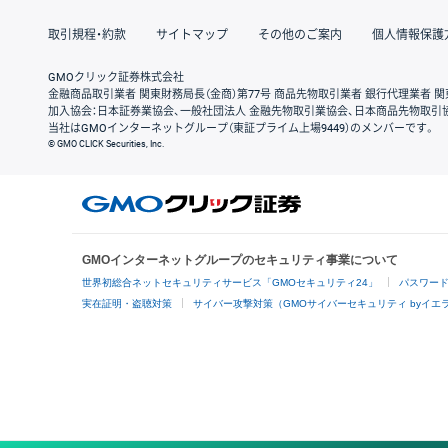
取引規程・約款
サイトマップ
その他のご案内
個人情報保護
GMOクリック証券株式会社
金融商品取引業者 関東財務局長（金商）第77号 商品先物取引業者 銀行代理業者 関
加入協会：日本証券業協会、一般社団法人 金融先物取引業協会、日本商品先物取引
当社はGMOインターネットグループ（東証プライム上場9449）のメンバーです。
© GMO CLICK Securities, Inc.
GMOインターネットグループのセキュリティ事業について
世界初総合ネットセキュリティサービス「GMOセキュリティ24」
パスワー
実在証明・盗聴対策
サイバー攻撃対策（GMOサイバーセキュリティ byイエ