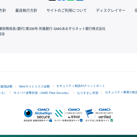
方針
最良執行方針
サイトのご利用について
ディスクレイマー
東財務局長（銀代）第330号 所属銀行：GMOあおぞらネット銀行株式会社
協会
GMOクリック証券
セキュリティ相談AIチャットボット
ド漏洩診断
Webサイトリスク診断
セキュリティ事業の軌
ラエ）
サイバー攻撃対策（GMO Flatt Security）
なりすまし対策