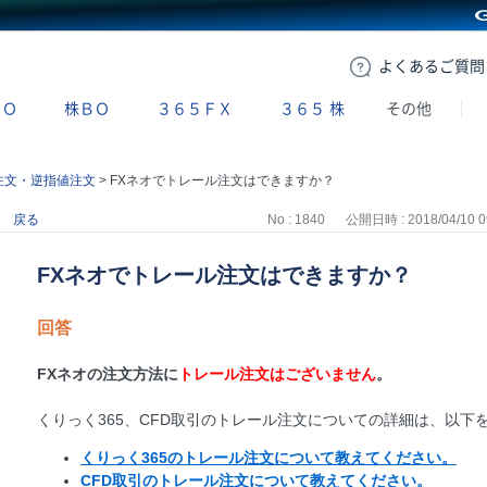
GMOクリック証券
よくある
ご質問
ＢＯ
株ＢＯ
３６５ＦＸ
３６５
株
その他
注文・逆指値注文
>
FXネオでトレール注文はできますか？
戻る
No : 1840
公開日時 : 2018/04/10 0
FXネオでトレール注文はできますか？
回答
FXネオの注文方法に
トレール注文はございません
。
くりっく365、CFD取引のトレール注文についての詳細は、以下
くりっく365のトレール注文について教えてください。
CFD取引のトレール注文について教えてください。