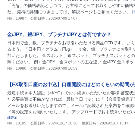
「円/g」の価格表記としつつ、お客様にとってお取引しやすい価格
た。 銘柄の詳細につきましては、解説ページもご参照ください。
No：10987
公開日時：2026/07/09 17:07
金/JPY、銀/JPY、プラチナ/JPYとは何ですか？
日本円で金、銀、プラチナをお取引いただける商品CFDです。 よ
るよう、「日本円／グラム（円/g）」で金、銀、プラチナにお取引
加いたしました。 金スポット、銀スポット、プラチナスポットと
照ください。 例）金/JPY、金スポットの主な違い 金/JPY 金スポット
No：10986
公開日時：2026/07/09 16:59
【FX取引口座のお申込】口座開設にはどのくらいの期間が
最短手続き本人認証（eKYC）でお手続きいただいたお客様 審査
た必要書類に不備がなければ、最短当日（※）に「【会員登録完了
メールをお送りいたしますので、メールに記載された案内をご確認
ド等の設定をお願いいたします。 アップロードでお手続きいただいた
細表示
No：10105
公開日時：2024/12/17 10:30
更新日時：2026/05/07 15:14