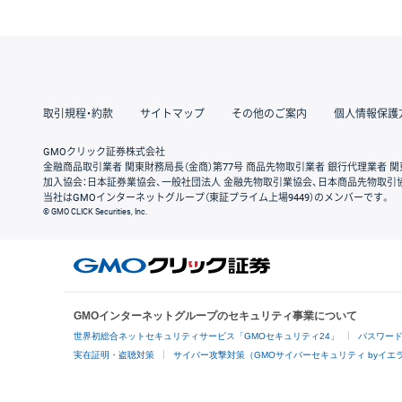
取引規程・約款
サイトマップ
その他のご案内
個人情報保護
GMOクリック証券株式会社
金融商品取引業者 関東財務局長（金商）第77号 商品先物取引業者 銀行代理業者 関
加入協会：日本証券業協会、一般社団法人 金融先物取引業協会、日本商品先物取引
当社はGMOインターネットグループ（東証プライム上場9449）のメンバーです。
© GMO CLICK Securities, Inc.
GMOインターネットグループのセキュリティ事業について
世界初総合ネットセキュリティサービス「GMOセキュリティ24」
パスワー
実在証明・盗聴対策
サイバー攻撃対策（GMOサイバーセキュリティ byイエ