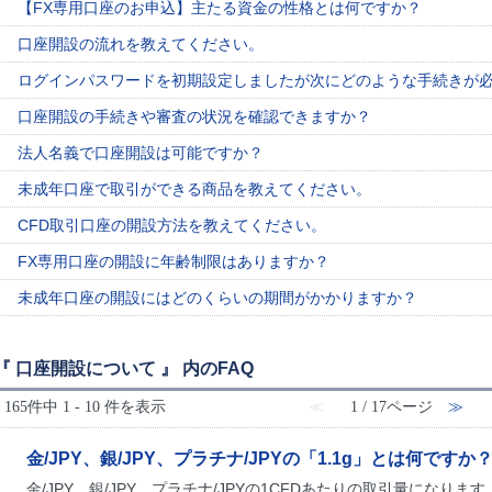
【FX専用口座のお申込】主たる資金の性格とは何ですか？
口座開設の流れを教えてください。
ログインパスワードを初期設定しましたが次にどのような手続きが
口座開設の手続きや審査の状況を確認できますか？
法人名義で口座開設は可能ですか？
未成年口座で取引ができる商品を教えてください。
CFD取引口座の開設方法を教えてください。
FX専用口座の開設に年齢制限はありますか？
未成年口座の開設にはどのくらいの期間がかかりますか？
『 口座開設について 』 内のFAQ
165件中 1 - 10 件を表示
≪
1 / 17ページ
≫
金/JPY、銀/JPY、プラチナ/JPYの「1.1g」とは何ですか
金/JPY、銀/JPY、プラチナ/JPYの1CFDあたりの取引量になり