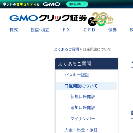
無料診断
X
LINE
株式
投信・積立
ＦＸ
ＣＦＤ
債券
よくあるご質問
>
口座開設について
よくあるご質問
パスキー認証
口座開設について
新規口座開設
追加口座開設
マイナンバー
入金・出金・振替