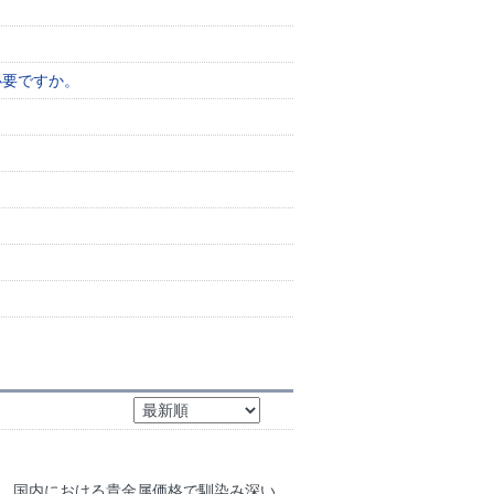
必要ですか。
？
ます。 国内における貴金属価格で馴染み深い