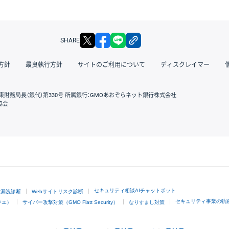
X
facebook
LINE
リンクをコピー
SHARE
方針
最良執行方針
サイトのご利用について
ディスクレイマー
東財務局長（銀代）第330号 所属銀行：GMOあおぞらネット銀行株式会社
協会
GMOクリック証券
セキュリティ相談AIチャットボット
ド漏洩診断
Webサイトリスク診断
セキュリティ事業の軌
ラエ）
サイバー攻撃対策（GMO Flatt Security）
なりすまし対策