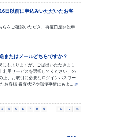
月16日以前に申込みいただいたお客
 こちらをご確認いただき、再度口座開設申
郵送またはメールどちらですか？
状況にもよりますが、ご提出いただきまし
】利用サービスを選択してください」の
の上、お取引に必要なログインパスワー
お客様 審査状況や郵便事情にもよ...
詳
3
4
5
6
7
8
9
…
16
17
≫