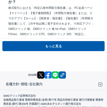
か？
株式取引における「特定口座年間取引報告書」は、PC会員ページ
【マイページ】-【電子書類閲覧】［年間取引報告書］または、ス
マホアプリ【ホーム】-【精算表・報告書】-【報告書】［年間取引
報告書］にて、1月中旬以降に電子交付されます。 ※対応アプリ：
GMOクリック 株、GMOクリック 株 for iPad、GMOクリック
FXneo、GMOクリック CFD、GMOクリック 365 「特定口...
もっと見る
X
facebook
LINE
リンクをコピー
SHARE
各種方針・規程・会社案内
取引規程・約款
サイトマップ
その他のご案内
個人情報保護方針
最良執行方針
サイトのご利用について
ディスクレイマー
信託保全
リスク説明
会社案内
GMOクリック証券株式会社
金融商品取引業者 関東財務局長（金商）第77号 商品先物取引業者 銀行代理業者 関東財
務局長（銀代）第330号 所属銀行：GMOあおぞらネット銀行株式会社