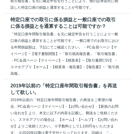
取引報告書」を元に確定申告を行うことにより、他の証券会社に開
設した特定口座の損益と通算することが可能です。
特定口座での取引に係る損益と一般口座での取引
に係る損益とを通算することは可能ですか？
「特定口座年間取引報告書」を元に確定申告を行うことにより一般
口座の損益と通算することが可能です。 一般口座でのお取引におけ
る年間損益額は、下記にてご確認ください。 ・PC会員ページ【マ
イページ】−【電子書類閲覧】−「取引残高報告書」「取引報告書」
・PC会員ページ【マイページ】−【精算表】−【取引履歴CSV】 ・
スマホアプリ【ホーム】-【精算表・報告書】-【報告書】−「取引残
高報...
2019年以前の「特定口座年間取引報告書」を再送
して欲しい。
2019年以前の「特定口座年間取引報告書」の再送をご希望の場
合、PC会員ページ【マイページ】-【お問い合わせ】-【新規のお問
い合わせ】より、本文に以下の内容を記載し、郵送をご依頼くださ
い。 スマホアプリの場合は、【ホーム】-【ヘルプ】-【お問い合わ
せ】よりご依頼ください。 ※手数料として1,100円をいただきま
す。 ※2020年以降は電子交付となっております。詳細は、こ...