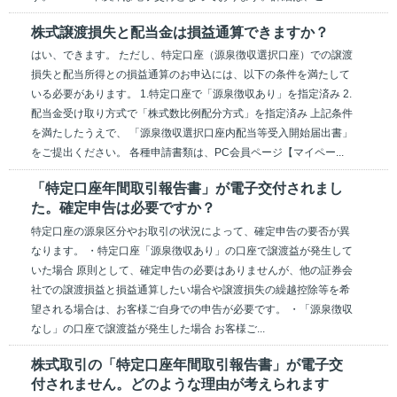
株式譲渡損失と配当金は損益通算できますか？
はい、できます。 ただし、特定口座（源泉徴収選択口座）での譲渡
損失と配当所得との損益通算のお申込には、以下の条件を満たして
いる必要があります。 1.特定口座で「源泉徴収あり」を指定済み 2.
配当金受け取り方式で「株式数比例配分方式」を指定済み 上記条件
を満たしたうえで、 「源泉徴収選択口座内配当等受入開始届出書」
をご提出ください。 各種申請書類は、PC会員ページ【マイペー...
「特定口座年間取引報告書」が電子交付されまし
た。確定申告は必要ですか？
特定口座の源泉区分やお取引の状況によって、確定申告の要否が異
なります。 ・特定口座「源泉徴収あり」の口座で譲渡益が発生して
いた場合 原則として、確定申告の必要はありませんが、他の証券会
社での譲渡損益と損益通算したい場合や譲渡損失の繰越控除等を希
望される場合は、お客様ご自身での申告が必要です。 ・「源泉徴収
なし」の口座で譲渡益が発生した場合 お客様ご...
株式取引の「特定口座年間取引報告書」が電子交
付されません。どのような理由が考えられます