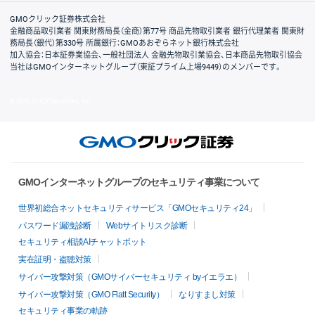
取引規程・約款
サイトマップ
その他のご案内
個人情報保護方針
最良執行方針
サイトのご利用について
ディスクレイマー
信託保全
リスク説明
会社案内
GMOクリック証券株式会社
金融商品取引業者 関東財務局長（金商）第77号 商品先物取引業者 銀行代理業者 関東財
務局長（銀代）第330号 所属銀行：GMOあおぞらネット銀行株式会社
加入協会：日本証券業協会、一般社団法人 金融先物取引業協会、日本商品先物取引協会
当社はGMOインターネットグループ（東証プライム上場9449）のメンバーです。
© GMO CLICK Securities, Inc.
GMOインターネットグループのセキュリティ事業について
世界初総合ネットセキュリティサービス「GMOセキュリティ24」
パスワード漏洩診断
Webサイトリスク診断
セキュリティ相談AIチャットボット
実在証明・盗聴対策
サイバー攻撃対策（GMOサイバーセキュリティ byイエラエ）
サイバー攻撃対策（GMO Flatt Security）
なりすまし対策
セキュリティ事業の軌跡