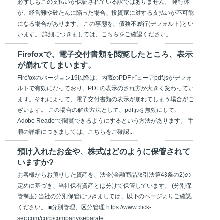
必ずしもこの支払いが保証されている訳ではありません。 発行体
が、経営難や破たんに陥った場合、投資家に対する支払いが不可能
になる場合があります。 この事態を、債務不履行(デフォルト)とい
います。 詳細につきましては、こちらをご確認ください。
Firefoxで、電子交付書類を閲覧したところ、表示
が崩れてしまいます。
Firefoxのバージョン19以降は、内蔵のPDFビューアpdf.jsがデフォ
ルトで有効になっており、PDFの表示のされ方が大きく変わってい
ます。それによって、電子交付書類の表示が崩れてしまう場合がご
ざいます。 この場合の解決方法として、pdf.jsを無効にして、
Adobe Readerで閲覧できるようにするという方法があります。 手
順の詳細につきましては、こちらをご確認...
預け入れたお金や、株式はどのように保管されて
いますか?
お客様からお預りした資産を、法令(金融商品取引法第43条の2)の
定めに基づき、当社保有資産とは分けて保管しています。 (分別保
管制度) 当社の分別保管につきましては、以下のページよりご確認
ください。 ■分別管理、区分管理 https://www.click-
sec.com/corp/company/separate