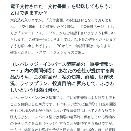
電子交付された「交付書面」を郵送してもらうこ
とはできますか？
大変恐れ入りますが、「交付書面」の発送はおこなっておりませ
ん。 「交付書面」をご確認いただく際は、「PC会員ページ」もし
くは「スマートフォンアプリ」からご確認下さいますようお願いい
たします。 ご確認手順につきましては、以下をご確認くださいます
ようお願い申し上げます。 ・PCからのご確認手順はこちらよりご
確認ください。 ・スマートフォンからのご確...
（レバレッジ・インバース型商品の「重要情報シ
ート」内の質問例①） あなたの会社が提供する商
品のうち、この商品が、私の知識、経験、財産状
況、ライフプラン、投資目的に 照らして、ふさわ
しいという根拠は何か。
レバレッジ・インバース型商品は、主に短期売買により利益を得る
ことを目的とした商品です。 レバレッジ型では信用取引口座を開設
せずに相場の値上がり局面において投資金額に比べて大きな収益を
狙えるほか、インバース型では相場の急落時に保有している現物株
の下落リスクを回避（ヘッジ）することが期待できる商品ですが、
一方で、値動きがお客様の予想と逆方向に動いた場合には、想定以