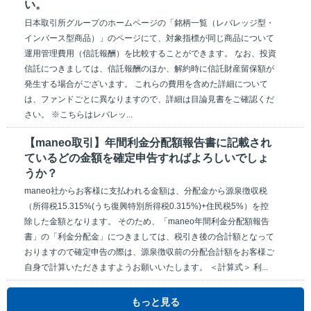
い。
日本取引所グループのホームページの「銘柄一覧（レバレッジ型・
インバース型商品）」のページにて、対象指標が同じ商品について
運用管理費用（信託報酬）を比較することができます。 なお、投資
信託につきましては、信託報酬のほか、解約時に信託財産留保額が
発生する場合がございます。 これらの費用を含めた詳細について
は、ファンドごとに異なりますので、詳細は目論見書をご確認くだ
さい。 ※こちらはレバレッ...
【maneo取引】年間利金分配額報告書に記載され
ているどの金額を確定申告すればよろしいでしょ
うか？
maneo社からお客様に支払われる金額は、分配金から源泉徴収税
（所得税15.315%(うち復興特別所得税0.315%)+住民税5%）を控
除した金額となります。 そのため、「maneo年間利金分配額報告
書」の「利金分配金」につきましては、税引き後の合計額となって
おりますので確定申告の際は、源泉徴収前の分配合計額をお客様ご
自身で計算いただきますようお願いいたします。 ＜計算式＞ 利...
もっと見る