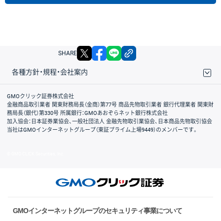
X
facebook
LINE
リンクをコピー
SHARE
各種方針・規程・会社案内
取引規程・約款
サイトマップ
その他のご案内
個人情報保護方針
最良執行方針
サイトのご利用について
ディスクレイマー
信託保全
リスク説明
会社案内
GMOクリック証券株式会社
金融商品取引業者 関東財務局長（金商）第77号 商品先物取引業者 銀行代理業者 関東財
務局長（銀代）第330号 所属銀行：GMOあおぞらネット銀行株式会社
加入協会：日本証券業協会、一般社団法人 金融先物取引業協会、日本商品先物取引協会
当社はGMOインターネットグループ（東証プライム上場9449）のメンバーです。
© GMO CLICK Securities, Inc.
GMOインターネットグループのセキュリティ事業について