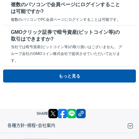
複数のパソコンで会員ページにログインすること
は可能ですか?
複数のパソコンでPC会員ページにログインすることは可能です。
GMOクリック証券で暗号資産(ビットコイン等)の
取引はできますか?
当社では暗号資産(ビットコイン等)の取り扱いはございません。 グ
ループ会社のGMOコイン株式会社で提供させていただいておりま
す。
もっと見る
X
facebook
LINE
リンクをコピー
SHARE
各種方針・規程・会社案内
取引規程・約款
サイトマップ
その他のご案内
個人情報保護方針
最良執行方針
サイトのご利用について
ディスクレイマー
信託保全
リスク説明
会社案内