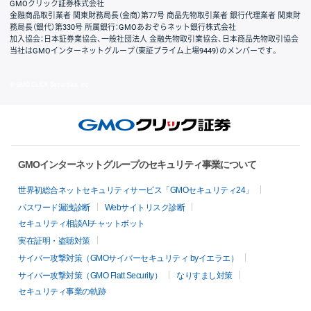
GMOクリック証券株式会社
金融商品取引業者 関東財務局長（金商）第77号 商品先物取引業者 銀行代理業者 関東財
務局長（銀代）第330号 所属銀行：GMOあおぞらネット銀行株式会社
加入協会：日本証券業協会、一般社団法人 金融先物取引業協会、日本商品先物取引協会
当社はGMOインターネットグループ（東証プライム上場9449）のメンバーです。
© GMO CLICK Securities, Inc.
GMOインターネットグループのセキュリティ事業について
世界初総合ネットセキュリティサービス「GMOセキュリティ24」
パスワード漏洩診断
Webサイトリスク診断
セキュリティ相談AIチャットボット
実在証明・盗聴対策
サイバー攻撃対策（GMOサイバーセキュリティ byイエラエ）
サイバー攻撃対策（GMO Flatt Security）
なりすまし対策
セキュリティ事業の軌跡