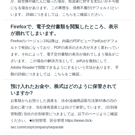
が、経営難や破たんに陥った場合、投資家に対する支払いが不可能
になる場合があります。 この事態を、債務不履行(デフォルト)とい
います。 詳細につきましては、こちらをご確認ください。
Firefoxで、電子交付書類を閲覧したところ、表示
が崩れてしまいます。
Firefoxのバージョン19以降は、内蔵のPDFビューアpdf.jsがデフォ
ルトで有効になっており、PDFの表示のされ方が大きく変わってい
ます。それによって、電子交付書類の表示が崩れてしまう場合がご
ざいます。 この場合の解決方法として、pdf.jsを無効にして、
Adobe Readerで閲覧できるようにするという方法があります。 手
順の詳細につきましては、こちらをご確認...
預け入れたお金や、株式はどのように保管されて
いますか?
お客様からお預りした資産を、法令(金融商品取引法第43条の2)の
定めに基づき、当社保有資産とは分けて保管しています。 (分別保
管制度) 当社の分別保管につきましては、以下のページよりご確認
ください。 ■分別管理、区分管理 https://www.click-
sec.com/corp/company/separate