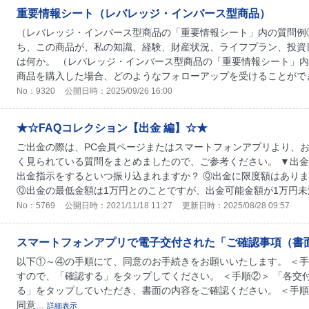
重要情報シート（レバレッジ・インバース型商品）
（レバレッジ・インバース型商品の「重要情報シート」内の質問例
ち、この商品が、私の知識、経験、財産状況、ライフプラン、投資
は何か。 （レバレッジ・インバース型商品の「重要情報シート」内
商品を購入した場合、どのようなフォローアップを受けることができま
No：9320
公開日時：2025/09/26 16:00
★☆FAQコレクション【出金 編】☆★
ご出金の際は、PC会員ページまたはスマートフォンアプリより、お
く見られている質問をまとめましたので、ご参考ください。 ▼出金
出金指示をするといつ振り込まれますか？ Ⓠ出金に限度額はありま
Ⓠ出金の最低金額は1万円とのことですが、出金可能金額が1万円未満
No：5769
公開日時：2021/11/18 11:27
更新日時：2025/08/28 09:57
スマートフォンアプリで電子交付された「ご確認事項（書
以下①～④の手順にて、同意のお手続きをお願いいたします。 ＜手
すので、「確認する」をタップしてください。 ＜手順②＞ 「各交
る」をタップしていただき、書面の内容をご確認ください。 ＜手順
同意...
詳細表示