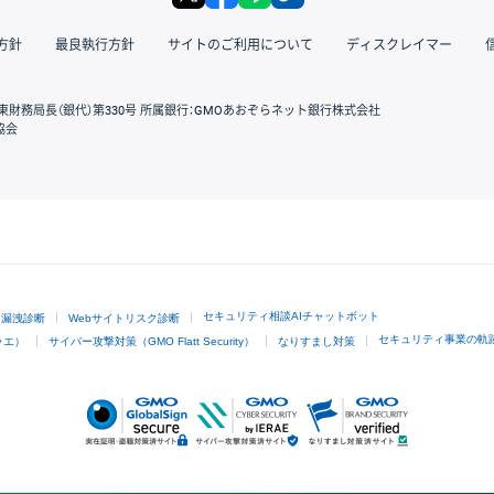
方針
最良執行方針
サイトのご利用について
ディスクレイマー
東財務局長（銀代）第330号 所属銀行：GMOあおぞらネット銀行株式会社
協会
GMOクリック証券
セキュリティ相談AIチャットボット
ド漏洩診断
Webサイトリスク診断
セキュリティ事業の軌
ラエ）
サイバー攻撃対策（GMO Flatt Security）
なりすまし対策