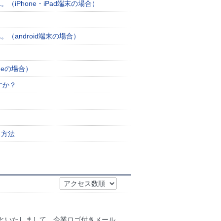
Phone・iPad端末の場合）
android端末の場合）
meの場合）
すか？
る方法
といたしまして、企業ロゴ付きメール