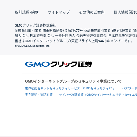
取引規程・約款
サイトマップ
その他のご案内
個人情報保護
GMOクリック証券株式会社
金融商品取引業者 関東財務局長（金商）第77号 商品先物取引業者 銀行代理業者 関
加入協会：日本証券業協会、一般社団法人 金融先物取引業協会、日本商品先物取引
当社はGMOインターネットグループ（東証プライム上場9449）のメンバーです。
© GMO CLICK Securities, Inc.
GMOインターネットグループのセキュリティ事業について
世界初総合ネットセキュリティサービス「GMOセキュリティ24」
パスワー
実在証明・盗聴対策
サイバー攻撃対策（GMOサイバーセキュリティ byイエ