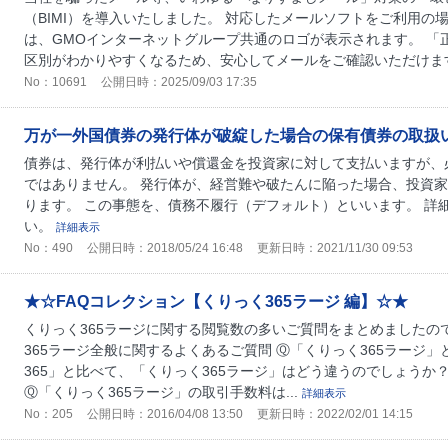
（BIMI）を導入いたしました。 対応したメールソフトをご利用
は、GMOインターネットグループ共通のロゴが表示されます。 「
区別がわかりやすくなるため、安心してメールをご確認いただけます。 
No：10691
公開日時：2025/09/03 17:35
万が一外国債券の発行体が破綻した場合の保有債券の取扱
債券は、発行体が利払いや償還金を投資家に対して支払いますが、
ではありません。 発行体が、経営難や破たんに陥った場合、投資
ります。 この事態を、債務不履行（デフォルト）といいます。 詳
い。
詳細表示
No：490
公開日時：2018/05/24 16:48
更新日時：2021/11/30 09:53
★☆FAQコレクション【くりっく365ラージ 編】☆★
くりっく365ラージに関する閲覧数の多いご質問をまとめましたの
365ラージ全般に関するよくあるご質問 Ⓠ「くりっく365ラージ
365」と比べて、「くりっく365ラージ」はどう違うのでしょうか
Ⓠ「くりっく365ラージ」の取引手数料は...
詳細表示
No：205
公開日時：2016/04/08 13:50
更新日時：2022/02/01 14:15