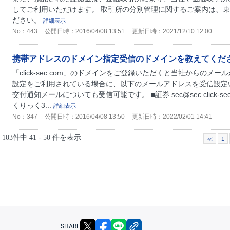
してご利用いただけます。 取引所の分別管理に関するご案内は、
ださい。
詳細表示
No：443
公開日時：2016/04/08 13:51
更新日時：2021/12/10 12:00
携帯アドレスのドメイン指定受信のドメインを教えてくだ
「click-sec.com」のドメインをご登録いただくと当社からのメ
設定をご利用されている場合に、以下のメールアドレスを受信設定
交付通知メールについても受信可能です。 ■証券 sec@sec.click-sec.com ■
くりっく3...
詳細表示
No：347
公開日時：2016/04/08 13:50
更新日時：2022/02/01 14:41
103件中 41 - 50 件を表示
≪
1
X
facebook
LINE
リンクをコピー
SHARE