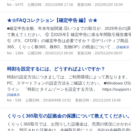
No：5475
公開日時：2021/10/06 17:16
更新日時：2022/01/20 10:04
★☆FAQコレクション【確定申告 編】☆★
■確定申告全般、年末年始関連 Ⓠいつまでの取引が、2025年分の
て教えてください。 Ⓠ【2025年】確定申告に係る年間取引報告書
引（FX、CFD等）の確定申告は必要ですか？ Ⓠデリバティブ商品（
365、くりっく株365、株BO、先物OP）の税金について ...
詳細表示
No：1384
公開日時：2016/12/12 00:00
更新日時：2025/12/24 09:07
時刻を設定するには、どうすればよいですか？
時刻の設定方法につきましては、ご利用環境によって異なります。
PC、スマートフォンの設定方法をご確認ください。 ■Windows 
ライン 「時刻とタイムゾーンを設定する方法」 https://support.microsoft
詳細表示
No：539
公開日時：2016/04/08 13:51
更新日時：2021/12/20 10:46
くりっく365取引の証拠金の保護について教えてください
くりっく365取引では、お預りした証拠金は、売買の状況にかかわ
また、預託された証拠金は、金融取引所により、当社や金融取引所