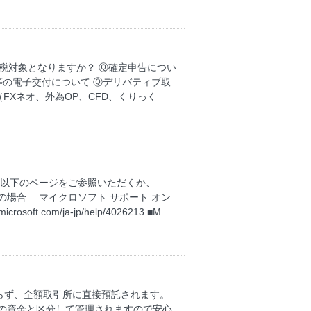
課税対象となりますか？ Ⓠ確定申告につい
等の電子交付について Ⓠデリバティブ取
FXネオ、外為OP、CFD、くりっく
 以下のページをご参照いただくか、
OSの場合 マイクロソフト サポート オン
.com/ja-jp/help/4026213 ■M...
。
らず、全額取引所に直接預託されます。
の資金と区分して管理されますので安心