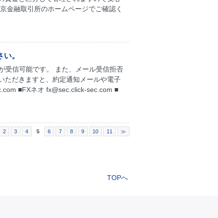
東京金融取引所のホームページでご確認く
さい。
ールが受信可能です。 また、メール受信拒否
いただきますと、約定通知メールや電子
FXネオ fx@sec.click-sec.com ■
2
3
4
5
6
7
8
9
10
11
≫
TOPへ