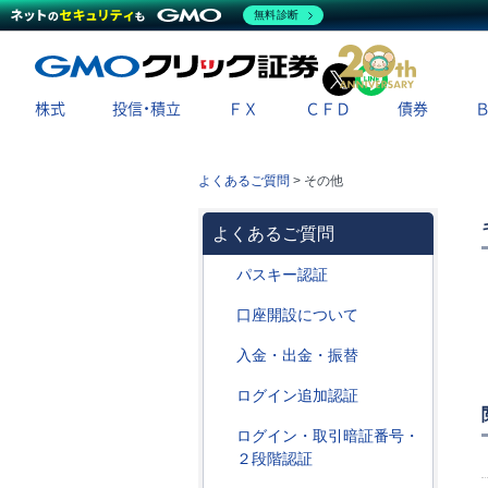
無料診断
X
LINE
株式
投信・積立
ＦＸ
ＣＦＤ
債券
よくあるご質問
>
その他
よくあるご質問
パスキー認証
口座開設について
入金・出金・振替
ログイン追加認証
ログイン・取引暗証番号・
２段階認証