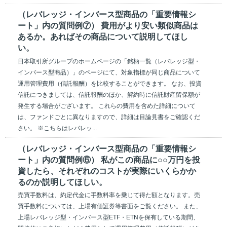
（レバレッジ・インバース型商品の「重要情報シ
ート」内の質問例⑦） 費用がより安い類似商品は
あるか。あればその商品について説明してほし
い。
日本取引所グループのホームページの「銘柄一覧（レバレッジ型・
インバース型商品）」のページにて、対象指標が同じ商品について
運用管理費用（信託報酬）を比較することができます。 なお、投資
信託につきましては、信託報酬のほか、解約時に信託財産留保額が
発生する場合がございます。 これらの費用を含めた詳細について
は、ファンドごとに異なりますので、詳細は目論見書をご確認くだ
さい。 ※こちらはレバレッ...
（レバレッジ・インバース型商品の「重要情報シ
ート」内の質問例⑥） 私がこの商品に○○万円を投
資したら、それぞれのコストが実際にいくらかか
るのか説明してほしい。
売買手数料は、約定代金に手数料率を乗じて得た額となります。売
買手数料については、上場有価証券等書面をご覧ください。 また、
上場レバレッジ型・インバース型ETF・ETNを保有している期間、