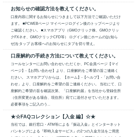
お知らせの確認方法を教えてください。
口座内容に関するお知らせにつきまして以下方法でご確認いただけ
ます。 ■PCWEBページ マイページログイン後のトップページより
ご確認ください。 ■スマホアプリ（GMOクリック株、GMOクリッ
クFXネオ、GMOクリックCFD等） ログイン後にホームの[お知ら
せ]をタップ お客様へのお知らせにタブを切り替え。
口座解約の手続き方法について教えてください。
コールセンターにお問い合わせいただくか、PC会員ページ【マイ
ページ】‐【お問い合わせ】より、口座解約をご希望の旨ご連絡く
ださい。 スマホアプリからは、【ホーム】-【ヘルプ】-「お問い合
わせ」より、口座解約をご希望の旨ご連絡ください。 当社にて、口
座解約ご希望の旨を確認次第、「口座解約届」を当社から登録住所
（住所変更がある場合、現住所）宛てに送付させていただきます。
必要事項をご記入のう...
★☆FAQコレクション【入金 編】☆★
当社では、銀行窓口・ATM等による『振込入金』とインターネット
バンキングによる『即時入金サービス』の2つの入金方法をご用意