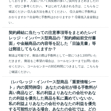
しております。 入金について閲覧数の多いご質問をまとめましたの
で、ぜひご参考ください。 ▼はじめて入金される方は、こちらをご
確認ください Ⓠ入金方法を教えてください。 Ⓠ入金時に手数料は
かかりますか？出金時に手数料はかかりますか？ Ⓠ最低入金金額は
い...
契約締結に当たっての注意事項等をまとめたレバ
レッジ・インバース型商品の「契約締結前交付書
面」や金融商品の内容等を記した「目論見書」等
は郵送してもらえますか？
郵送は可能です。郵送の際は手数料として一部につき1,100円いた
だきます。 郵送をご希望の場合は、コールセンターまでお問い合わ
せください。 コールセンターの対応時間につきましては、こちらを
ご確認ください。
（レバレッジ・インバース型商品「重要情報シー
ト」内の質問例⑨） あなたの会社が得る手数料が
高い商品など、私の利益よりあなたの会社やあな
たの利益を優先した商品を私に薦めていないか。
私の利益よりあなたの会社やあなたの利益を優先
する可能性がある場合、あなたの会社では、どの