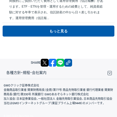
間接的にご負担いただく費用として運用管理費用（信託報酬）があ
ります。ETF・ETNを管理・運用するための経費として、純資産総
額に対する年率で表示され、信託財産の中から日々差し引かれま
す。運用管理費用（信託報...
もっと見る
X
facebook
LINE
リンクをコピー
SHARE
各種方針・規程・会社案内
取引規程・約款
サイトマップ
その他のご案内
個人情報保護方針
最良執行方針
サイトのご利用について
ディスクレイマー
信託保全
リスク説明
会社案内
GMOクリック証券株式会社
金融商品取引業者 関東財務局長（金商）第77号 商品先物取引業者 銀行代理業者 関東財
務局長（銀代）第330号 所属銀行：GMOあおぞらネット銀行株式会社
加入協会：日本証券業協会、一般社団法人 金融先物取引業協会、日本商品先物取引協会
当社はGMOインターネットグループ（東証プライム上場9449）のメンバーです。
© GMO CLICK Securities, Inc.