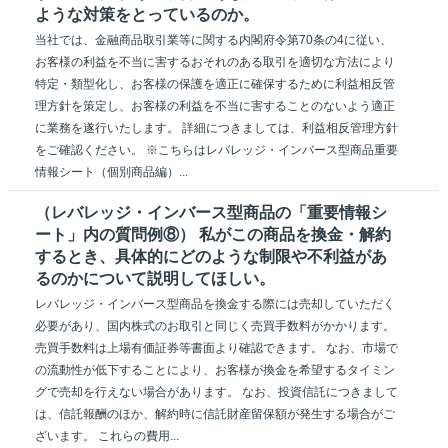
ような対策をとっているのか。
当社では、金融商品取引業等に関する内閣府令第70条の4に従い、
お客様の利益を不当に害するおそれのある取引を適切な方法により
特定・類型化し、お客様の保護を適正に確保するために利益相反管
理方針を策定し、お客様の利益を不当に害することのないよう適正
に業務を遂行いたします。 詳細につきましては、利益相反管理方針
をご確認ください。 ※こちらはレバレッジ・インバース型商品重要
情報シート（個別商品編）...
（レバレッジ・インバース型商品の「重要情報シ
ート」内の質問例⑧） 私がこの商品を換金・解約
するとき、具体的にどのような制限や不利益があ
るのかについて説明してほしい。
レバレッジ・インバース型商品を換金する際には売却していただく
必要があり、国内株式のお取引と同じく売買手数料がかかります。
売買手数料は上場有価証券等書面より確認できます。 なお、市場で
の流動性が低下することにより、お客様が換金を希望するタイミン
グで売却を行えない場合があります。 なお、投資信託につきまして
は、信託報酬のほか、解約時に信託財産留保額が発生する場合がご
ざいます。 これらの費用...