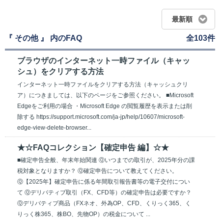
最新順
『 その他 』 内のFAQ
全103件
ブラウザのインターネット一時ファイル（キャッ
シュ）をクリアする方法
インターネット一時ファイルをクリアする方法（キャッシュクリ
ア）につきましては、以下のページをご参照ください。 ■Microsoft
Edgeをご利用の場合 ・Microsoft Edge の閲覧履歴を表示または削
除する https://support.microsoft.com/ja-jp/help/10607/microsoft-
edge-view-delete-browser...
★☆FAQコレクション【確定申告 編】☆★
■確定申告全般、年末年始関連 Ⓠいつまでの取引が、2025年分の課
税対象となりますか？ Ⓠ確定申告について教えてください。
Ⓠ【2025年】確定申告に係る年間取引報告書等の電子交付につい
て Ⓠデリバティブ取引（FX、CFD等）の確定申告は必要ですか？
Ⓠデリバティブ商品（FXネオ、外為OP、CFD、くりっく365、く
りっく株365、株BO、先物OP）の税金について ...