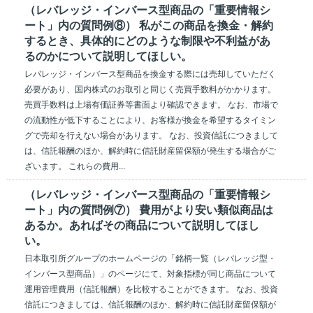
（レバレッジ・インバース型商品の「重要情報シ
ート」内の質問例⑧） 私がこの商品を換金・解約
するとき、具体的にどのような制限や不利益があ
るのかについて説明してほしい。
レバレッジ・インバース型商品を換金する際には売却していただく
必要があり、国内株式のお取引と同じく売買手数料がかかります。
売買手数料は上場有価証券等書面より確認できます。 なお、市場で
の流動性が低下することにより、お客様が換金を希望するタイミン
グで売却を行えない場合があります。 なお、投資信託につきまして
は、信託報酬のほか、解約時に信託財産留保額が発生する場合がご
ざいます。 これらの費用...
（レバレッジ・インバース型商品の「重要情報シ
ート」内の質問例⑦） 費用がより安い類似商品は
あるか。あればその商品について説明してほし
い。
日本取引所グループのホームページの「銘柄一覧（レバレッジ型・
インバース型商品）」のページにて、対象指標が同じ商品について
運用管理費用（信託報酬）を比較することができます。 なお、投資
信託につきましては、信託報酬のほか、解約時に信託財産留保額が