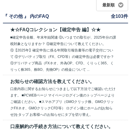
最新順
『 その他 』 内のFAQ
全103件
★☆FAQコレクション【確定申告 編】☆★
■確定申告全般、年末年始関連 Ⓠいつまでの取引が、2025年分の課
税対象となりますか？ Ⓠ確定申告について教えてください。
Ⓠ【2025年】確定申告に係る年間取引報告書等の電子交付につい
て Ⓠデリバティブ取引（FX、CFD等）の確定申告は必要ですか？
Ⓠデリバティブ商品（FXネオ、外為OP、CFD、くりっく365、く
りっく株365、株BO、先物OP）の税金について ...
お知らせの確認方法を教えてください。
口座内容に関するお知らせにつきまして以下方法でご確認いただけ
ます。 ■PCWEBページ マイページログイン後のトップページより
ご確認ください。 ■スマホアプリ（GMOクリック株、GMOクリッ
クFXネオ、GMOクリックCFD等） ログイン後にホームの[お知ら
せ]をタップ お客様へのお知らせにタブを切り替え。
口座解約の手続き方法について教えてください。