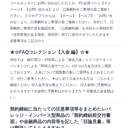
コールセンターにお問い合わせいただくか、PC会員ページ【マイ
ページ】‐【お問い合わせ】より、口座解約をご希望の旨ご連絡く
ださい。 スマホアプリからは、【ホーム】-【ヘルプ】-「お問い合
わせ」より、口座解約をご希望の旨ご連絡ください。 当社にて、口
座解約ご希望の旨を確認次第、「口座解約届」を当社から登録住所
（住所変更がある場合、現住所）宛てに送付させていただきます。
必要事項をご記入のう...
★☆FAQコレクション【入金 編】☆★
当社では、銀行窓口・ATM等による『振込入金』とインターネット
バンキングによる『即時入金サービス』の2つの入金方法をご用意
しております。 入金について閲覧数の多いご質問をまとめましたの
で、ぜひご参考ください。 ▼はじめて入金される方は、こちらをご
確認ください Ⓠ入金方法を教えてください。 Ⓠ入金時に手数料は
かかりますか？出金時に手数料はかかりますか？ Ⓠ最低入金金額は
い...
契約締結に当たっての注意事項等をまとめたレバ
レッジ・インバース型商品の「契約締結前交付書
面」や金融商品の内容等を記した「目論見書」等
は郵送してもらえますか？