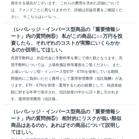
発生する場合がございます。 これらの費用を含めた詳細について
は、ファンドごとに異なりますので、詳細は目論見書をご確認くだ
さい。 ※こちらはレバレッ...
（レバレッジ・インバース型商品の「重要情報シ
ート」内の質問例⑥） 私がこの商品に○○万円を投
資したら、それぞれのコストが実際にいくらかか
るのか説明してほしい。
売買手数料は、約定代金に手数料率を乗じて得た額となります。売
買手数料については、上場有価証券等書面をご覧ください。 また、
上場レバレッジ型・インバース型ETF・ETNを保有している期間、
間接的にご負担いただく費用として運用管理費用（信託報酬）があ
ります。ETF・ETNを管理・運用するための経費として、純資産総
額に対する年率で表示され、信託財産の中から日々差し引かれま
す。運用管理費用（信託報...
（レバレッジ・インバース型商品の「重要情報シ
ート」内の質問例⑤） 相対的にリスクが低い類似
商品はあるのか。あればその商品について説明し
てほしい。