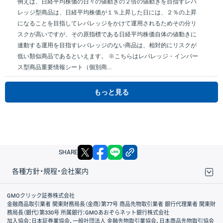
例えば、日経平均株価の日々の値動きの２倍の値動きを目指すレバ
レッジ型商品は、日経平均株価が１％上昇した日には、２％の上昇
になることを目指してレバレッジをかけて運用されるためその分リ
スクが高いですが、その原指標である日経平均株価自体の値動きに
連動する運用を目指すレバレッジのない商品は、相対的にリスクが
低い類似商品であるといえます。 ※こちらはレバレッジ・インバー
ス型商品重要情報シート（個別商...
もっと見る
X
facebook
LINE
リンクをコピー
SHARE
各種方針・規程・会社案内
取引規程・約款
サイトマップ
その他のご案内
個人情報保護方針
最良執行方針
サイトのご利用について
ディスクレイマー
信託保全
リスク説明
会社案内
GMOクリック証券株式会社
金融商品取引業者 関東財務局長（金商）第77号 商品先物取引業者 銀行代理業者 関東財
務局長（銀代）第330号 所属銀行：GMOあおぞらネット銀行株式会社
加入協会：日本証券業協会、一般社団法人 金融先物取引業協会、日本商品先物取引協会