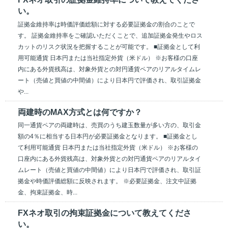
い。
証拠金維持率は時価評価総額に対する必要証拠金の割合のことで
す。 証拠金維持率をご確認いただくことで、追加証拠金発生やロス
カットのリスク状況を把握することが可能です。 ■証拠金として利
用可能通貨 日本円または当社指定外貨（米ドル） ※お客様の口座
内にある外貨残高は、対象外貨との対円通貨ペアのリアルタイムレ
ート（売値と買値の中間値）により日本円で評価され、取引証拠金
や...
両建時のMAX方式とは何ですか？
同一通貨ペアの両建時は、売買のうち建玉数量が多い方の、取引金
額の4％に相当する日本円が必要証拠金となります。 ■証拠金とし
て利用可能通貨 日本円または当社指定外貨（米ドル） ※お客様の
口座内にある外貨残高は、対象外貨との対円通貨ペアのリアルタイ
ムレート（売値と買値の中間値）により日本円で評価され、取引証
拠金や時価評価総額に反映されます。 ※必要証拠金、注文中証拠
金、拘束証拠金、時...
FXネオ取引の拘束証拠金について教えてくださ
い。