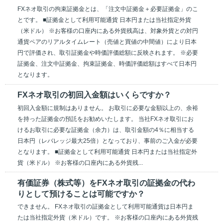
FXネオ取引の拘束証拠金とは、「注文中証拠金＋必要証拠金」のこ
とです。 ■証拠金として利用可能通貨 日本円または当社指定外貨
（米ドル） ※お客様の口座内にある外貨残高は、対象外貨との対円
通貨ペアのリアルタイムレート（売値と買値の中間値）により日本
円で評価され、取引証拠金や時価評価総額に反映されます。 ※必要
証拠金、注文中証拠金、拘束証拠金、時価評価総額はすべて日本円
となります。
FXネオ取引の初回入金額はいくらですか？
初回入金額に規制はありません。 お取引に必要な金額以上の、余裕
を持った証拠金の預託をお勧めいたします。 当社FXネオ取引にお
けるお取引に必要な証拠金（余力）は、取引金額の4％に相当する
日本円（レバレッジ最大25倍）となっており、事前のご入金が必要
となります。 ■証拠金として利用可能通貨 日本円または当社指定外
貨（米ドル） ※お客様の口座内にある外貨残...
有価証券（株式等）をFXネオ取引の証拠金の代わ
りとして預けることは可能ですか？
できません。 FXネオ取引の証拠金として利用可能通貨は日本円ま
たは当社指定外貨（米ドル）です。 ※お客様の口座内にある外貨残