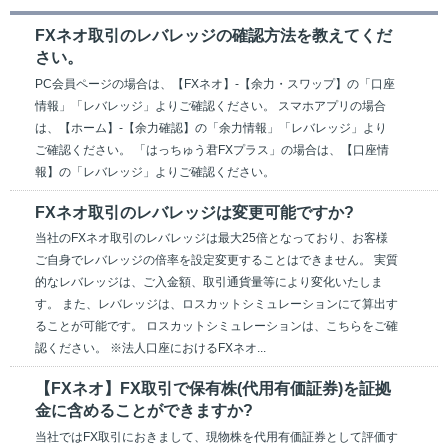
FXネオ取引のレバレッジの確認方法を教えてくだ
さい。
PC会員ページの場合は、【FXネオ】-【余力・スワップ】の「口座
情報」「レバレッジ」よりご確認ください。 スマホアプリの場合
は、【ホーム】-【余力確認】の「余力情報」「レバレッジ」より
ご確認ください。 「はっちゅう君FXプラス」の場合は、【口座情
報】の「レバレッジ」よりご確認ください。
FXネオ取引のレバレッジは変更可能ですか?
当社のFXネオ取引のレバレッジは最大25倍となっており、お客様
ご自身でレバレッジの倍率を設定変更することはできません。 実質
的なレバレッジは、ご入金額、取引通貨量等により変化いたしま
す。 また、レバレッジは、ロスカットシミュレーションにて算出す
ることが可能です。 ロスカットシミュレーションは、こちらをご確
認ください。 ※法人口座におけるFXネオ...
【FXネオ】FX取引で保有株(代用有価証券)を証拠
金に含めることができますか?
当社ではFX取引におきまして、現物株を代用有価証券として評価す