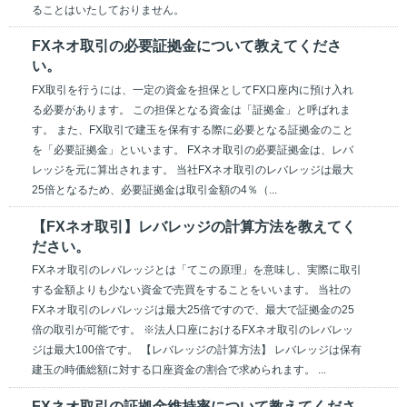
ることはいたしておりません。
FXネオ取引の必要証拠金について教えてくださ
い。
FX取引を行うには、一定の資金を担保としてFX口座内に預け入れ
る必要があります。 この担保となる資金は「証拠金」と呼ばれま
す。 また、FX取引で建玉を保有する際に必要となる証拠金のこと
を「必要証拠金」といいます。 FXネオ取引の必要証拠金は、レバ
レッジを元に算出されます。 当社FXネオ取引のレバレッジは最大
25倍となるため、必要証拠金は取引金額の4％（...
【FXネオ取引】レバレッジの計算方法を教えてく
ださい。
FXネオ取引のレバレッジとは「てこの原理」を意味し、実際に取引
する金額よりも少ない資金で売買をすることをいいます。 当社の
FXネオ取引のレバレッジは最大25倍ですので、最大で証拠金の25
倍の取引が可能です。 ※法人口座におけるFXネオ取引のレバレッ
ジは最大100倍です。 【レバレッジの計算方法】 レバレッジは保有
建玉の時価総額に対する口座資金の割合で求められます。 ...
FXネオ取引の証拠金維持率について教えてくださ