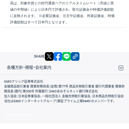
高は、対象外貨との対円通貨ペアのリアルタイムレート（売値と買
値の中間値）により日本円で評価され、取引証拠金や時価評価総額
に反映されます。 ※必要証拠金、注文中証拠金、拘束証拠金、時価
評価総額はすべて日本円となります。
X
facebook
LINE
リンクをコピー
SHARE
各種方針・規程・会社案内
取引規程・約款
サイトマップ
その他のご案内
個人情報保護方針
最良執行方針
サイトのご利用について
ディスクレイマー
信託保全
リスク説明
会社案内
GMOクリック証券株式会社
金融商品取引業者 関東財務局長（金商）第77号 商品先物取引業者 銀行代理業者 関東財
務局長（銀代）第330号 所属銀行：GMOあおぞらネット銀行株式会社
加入協会：日本証券業協会、一般社団法人 金融先物取引業協会、日本商品先物取引協会
当社はGMOインターネットグループ（東証プライム上場9449）のメンバーです。
© GMO CLICK Securities, Inc.