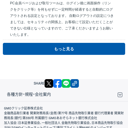
PC会員ページおよび取引ツールは、ログイン後に画面操作（リン
クをクリック等）を何もせずに一定時間が経過すると自動的にログ
アウトされる設定となっております。 自動ログアウトの設定につき
ましては、セキュリティの関係上、お客様にて設定いただくことが
できない仕様となっていますので、ご了承くださいますようお願い
いたします。
もっと見る
X
facebook
LINE
リンクをコピー
SHARE
各種方針・規程・会社案内
取引規程・約款
サイトマップ
その他のご案内
個人情報保護方針
最良執行方針
サイトのご利用について
ディスクレイマー
信託保全
リスク説明
会社案内
GMOクリック証券株式会社
金融商品取引業者 関東財務局長（金商）第77号 商品先物取引業者 銀行代理業者 関東財
務局長（銀代）第330号 所属銀行：GMOあおぞらネット銀行株式会社
加入協会：日本証券業協会、一般社団法人 金融先物取引業協会、日本商品先物取引協会
当社はGMOインターネットグループ（東証プライム上場9449）のメンバーです。