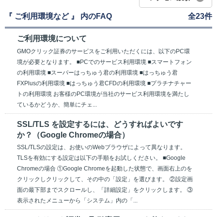
『 ご利用環境など 』 内のFAQ
全23件
ご利用環境について
GMOクリック証券のサービスをご利用いただくには、以下のPC環
境が必要となります。 ■PCでのサービス利用環境 ■スマートフォン
の利用環境 ■スーパーはっちゅう君の利用環境 ■はっちゅう君
FXPlusの利用環境 ■はっちゅう君CFDの利用環境 ■プラチナチャー
トの利用環境 お客様のPC環境が当社のサービス利用環境を満たし
ているかどうか、簡単にチェ...
SSL/TLS を設定するには、どうすればよいです
か？（Google Chromeの場合）
SSL/TLSの設定は、お使いのWebブラウザによって異なります。
TLSを有効にする設定は以下の手順をお試しください。 ■Google
Chromeの場合 ①Google Chromeを起動した状態で、画面右上のを
クリックしクリックして、その中の「設定」を選びます。 ②設定画
面の最下部までスクロールし、「詳細設定」をクリックします。 ③
表示されたメニューから「システム」内の「...