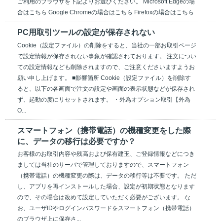
ご利用のブラウザを下記よりお選びください。 Microsoft Edgeの場
合はこちら Google Chromeの場合はこちら Firefoxの場合はこちら
PC用取引ツールの設定が保存されない
Cookie（設定ファイル）の削除をすると、当社の一部お取引ページ
で設定情報が保存されない事象が確認されております。 注文につい
ての設定情報なども削除されますので、ご注意くださいますようお
願い申し上げます。 ■影響箇所 Cookie（設定ファイル）を削除す
ると、以下の各画面で注文の設定や画面の表示状態などが保存され
ず、起動の度にリセットされます。 ・外為オプション取引【外為
O...
スマートフォン（携帯電話）の機種変更をした際
に、データの移行は必要ですか？
お客様のお取引内容や残高および保有建玉、ご登録情報などにつき
ましては当社のサーバで管理しておりますので、スマートフォン
（携帯電話）の機種変更の際は、データの移行等は不要です。 ただ
し、アプリを再インストールした場合、設定が初期状態となります
ので、その場合は改めて設定していただく必要がございます。 な
お、ユーザIDやログインパスワードをスマートフォン（携帯電話）
のブラウザ上に保存さ...