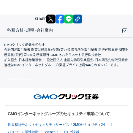
X
facebook
LINE
リンクをコピー
SHARE
各種方針・規程・会社案内
取引規程・約款
サイトマップ
その他のご案内
個人情報保護方針
最良執行方針
サイトのご利用について
ディスクレイマー
信託保全
リスク説明
会社案内
GMOクリック証券株式会社
金融商品取引業者 関東財務局長（金商）第77号 商品先物取引業者 銀行代理業者 関東財
務局長（銀代）第330号 所属銀行：GMOあおぞらネット銀行株式会社
加入協会：日本証券業協会、一般社団法人 金融先物取引業協会、日本商品先物取引協会
当社はGMOインターネットグループ（東証プライム上場9449）のメンバーです。
© GMO CLICK Securities, Inc.
GMOインターネットグループのセキュリティ事業について
世界初総合ネットセキュリティサービス「GMOセキュリティ24」
パスワード漏洩診断
Webサイトリスク診断