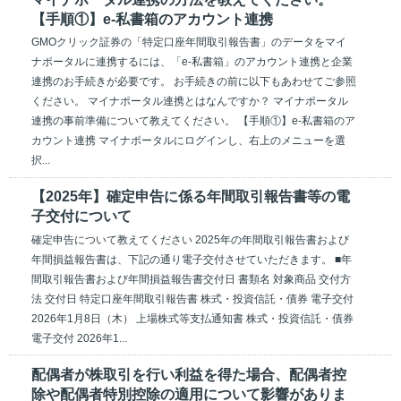
【手順①】e-私書箱のアカウント連携
GMOクリック証券の「特定口座年間取引報告書」のデータをマイ
ナポータルに連携するには、「e-私書箱」のアカウント連携と企業
連携のお手続きが必要です。 お手続きの前に以下もあわせてご参照
ください。 マイナポータル連携とはなんですか？ マイナポータル
連携の事前準備について教えてください。 【手順①】e-私書箱のア
カウント連携 マイナポータルにログインし、右上のメニューを選
択...
【2025年】確定申告に係る年間取引報告書等の電
子交付について
確定申告について教えてください 2025年の年間取引報告書および
年間損益報告書は、下記の通り電子交付させていただきます。 ■年
間取引報告書および年間損益報告書交付日 書類名 対象商品 交付方
法 交付日 特定口座年間取引報告書 株式・投資信託・債券 電子交付
2026年1月8日（木） 上場株式等支払通知書 株式・投資信託・債券
電子交付 2026年1...
配偶者が株取引を行い利益を得た場合、配偶者控
除や配偶者特別控除の適用について影響がありま