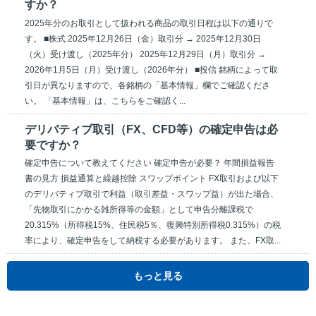
すか？
2025年分のお取引として扱われる商品の取引日程は以下の通りで
す。 ■株式 2025年12月26日（金）取引分 → 2025年12月30日
（火）受け渡し（2025年分） 2025年12月29日（月）取引分 →
2026年1月5日（月）受け渡し（2026年分） ■投信 銘柄によって取
引日が異なりますので、各銘柄の「基本情報」欄でご確認くださ
い。 「基本情報」は、こちらをご確認く...
デリバティブ取引（FX、CFD等）の確定申告は必
要ですか？
確定申告について教えてください 確定申告が必要？ 年間損益報告
書の見方 損益通算と繰越控除 スワップポイント FX取引および以下
のデリバティブ取引で利益（取引差益・スワップ益）が出た場合、
「先物取引にかかる雑所得等の金額」として申告分離課税で
20.315%（所得税15%、住民税5％、復興特別所得税0.315%）の税
率により、確定申告をして納税する必要があります。 また、FX取...
もっと見る