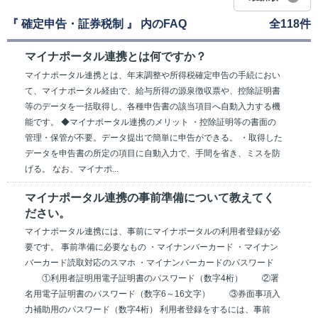
『 確定申告・証券税制 』 内のFAQ
全118件
マイナポータル連携とは何ですか？
マイナポータル連携とは、年末調整や所得税確定申告の手続におい
て、マイナポータル経由で、給与所得の源泉徴収票や、控除証明書
等のデータを一括取得し、各種申告書の該当項目へ自動入力する機
能です。 ◆マイナポータル連携のメリット ・控除証明等の書面の
管理・保管が不要。データ提出で簡単に申告ができる。 ・取得した
データを申告書の所定の項目に自動入力で、手間を省き、ミスを防
げる。 なお、マイナポ...
マイナポータル連携の事前準備について教えてく
ださい。
マイナポータル連携には、事前にマイナポータルの利用者登録が必
要です。 事前準備に必要なもの ・マイナンバーカード ・マイナン
バーカード読取対応のスマホ ・マイナンバーカードのパスワード
①利用者証明用電子証明書のパスワード（数字4桁） ②署
名用電子証明書のパスワード（数字6～16文字） ③券面事項入
力補助用のパスワード（数字4桁） 利用者登録をするには、事前