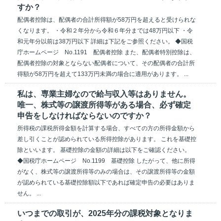
すか？
配偶者控除は、配偶者の合計所得額が58万円を超えると受けられな
くなります。 ・令和２年分から令和６年分までは48万円以下 ・令
和元年分以前は38万円以下 詳細は下記をご参照ください。 ◆国税
庁ホームページ No.1191 配偶者控除 また、配偶者特別控除は、
配偶者控除の対象とならない配偶者について、その配偶者の合計所
得額が58万円を超えて133万円未満の場合に適用があります。 ...
私は、専業主婦なので給与収入等はありません。
唯一、株式等の譲渡所得等がある場合、必ず確定
申告をしなければならないのですか？
所得税の課税所得金額を計算する場合、すべての方の所得金額から
差し引くことが認められている所得控除があります。 これを基礎控
除といいます。 基礎控除の金額の詳細は以下をご確認ください。
◆国税庁ホームページ No.1199 基礎控除 したがって、他に所得
がなく、株式等の譲渡所得等のみの場合は、その譲渡所得等の金額
が認められている基礎控除額以下であれば確定申告の必要はありま
せん。 ...
いつまでの取引が、2025年分の課税対象となりま