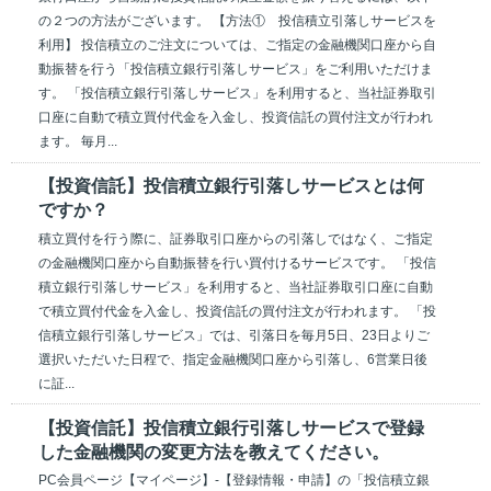
の２つの方法がございます。 【方法① 投信積立引落しサービスを
利用】 投信積立のご注文については、ご指定の金融機関口座から自
動振替を行う「投信積立銀行引落しサービス」をご利用いただけま
す。 「投信積立銀行引落しサービス」を利用すると、当社証券取引
口座に自動で積立買付代金を入金し、投資信託の買付注文が行われ
ます。 毎月...
【投資信託】投信積立銀行引落しサービスとは何
ですか？
積立買付を行う際に、証券取引口座からの引落しではなく、ご指定
の金融機関口座から自動振替を行い買付けるサービスです。 「投信
積立銀行引落しサービス」を利用すると、当社証券取引口座に自動
で積立買付代金を入金し、投資信託の買付注文が行われます。 「投
信積立銀行引落しサービス」では、引落日を毎月5日、23日よりご
選択いただいた日程で、指定金融機関口座から引落し、6営業日後
に証...
【投資信託】投信積立銀行引落しサービスで登録
した金融機関の変更方法を教えてください。
PC会員ページ【マイページ】-【登録情報・申請】の「投信積立銀