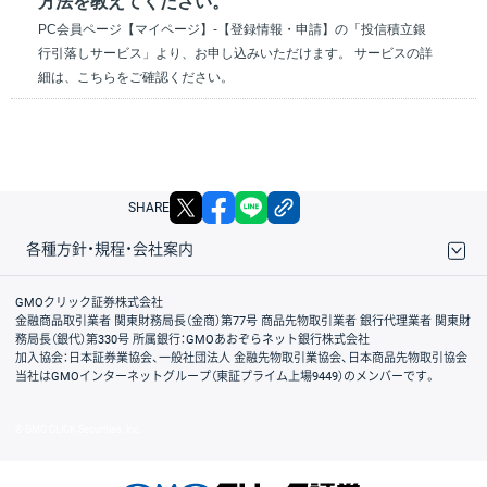
方法を教えてください。
PC会員ページ【マイページ】-【登録情報・申請】の「投信積立銀
行引落しサービス」より、お申し込みいただけます。 サービスの詳
細は、こちらをご確認ください。
X
facebook
LINE
リンクをコピー
SHARE
各種方針・規程・会社案内
取引規程・約款
サイトマップ
その他のご案内
個人情報保護方針
最良執行方針
サイトのご利用について
ディスクレイマー
信託保全
リスク説明
会社案内
GMOクリック証券株式会社
金融商品取引業者 関東財務局長（金商）第77号 商品先物取引業者 銀行代理業者 関東財
務局長（銀代）第330号 所属銀行：GMOあおぞらネット銀行株式会社
加入協会：日本証券業協会、一般社団法人 金融先物取引業協会、日本商品先物取引協会
当社はGMOインターネットグループ（東証プライム上場9449）のメンバーです。
© GMO CLICK Securities, Inc.