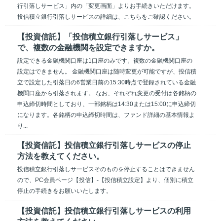
行引落しサービス」内の「変更画面」よりお手続きいただけます。
投信積立銀行引落しサービスの詳細は、こちらをご確認ください。
【投資信託】「投信積立銀行引落しサービス」
で、複数の金融機関を設定できますか。
設定できる金融機関口座は1口座のみです。複数の金融機関口座の
設定はできません。 金融機関口座は随時変更が可能ですが、投信積
立で設定した引落日の6営業日前の15:30時点で登録されている金融
機関口座から引落されます。 なお、それぞれ変更の受付は各銘柄の
申込締切時間としており、一部銘柄は14:30または15:00に申込締切
になります。各銘柄の申込締切時間は、ファンド詳細の基本情報よ
り...
【投資信託】投信積立銀行引落しサービスの停止
方法を教えてください。
投信積立銀行引落しサービスそのものを停止することはできません
ので、PC会員ページ【投信】-【投信積立設定】より、個別に積立
停止の手続きをお願いいたします。
【投資信託】投信積立銀行引落しサービスの利用