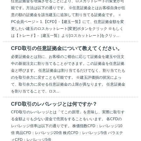
任意証拠金を増減させることにより、ロスカットレートの変更が可
能です。方法は以下の通りです。 ※任意証拠金とはお客様自身が任
意の額の証拠金を該当建玉に追加して割り当てる証拠金です。 ＜
PC会員ページ＞ 1.【CFD】-【建玉一覧】にて、任意証拠金額を変
更したい建玉のロスカットレート[変更]ボタンをクリック ※もしく
は【トレード】-［建玉一覧］より[ロスカットレート]をクリッ...
CFD取引の任意証拠金について教えてください。
必要証拠金とは別に、お客様のご都合に応じて証拠金を建玉や注文
中の新規注文に割り当てることができます。この証拠金を任意証拠
金と呼びます。 任意証拠金は割り当てるだけでなく、割り当てたも
のを取引余力に戻すことも可能です。 ※建玉評価損の状況によっ
て、取引余力に戻せる任意証拠金の上限が異なります。 任意証拠金
を割り当てることで、ロス...
CFD取引のレバレッジとは何ですか？
CFD取引のレバレッジとは「てこの原理」を意味し、実際に取引す
る金額よりも少ない資金で売買をすることをいいます。 各CFDの
レバレッジ倍率は以下の通りです。 株価指数CFD：レバレッジ10
倍 商品CFD：レバレッジ20倍 株式CFD：レバレッジ5倍 バラエテ
ィCFD：レバレッジ5倍