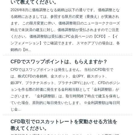
いて教えてください。
2026年8月に価格調整となる銘柄は以下の通りです。 価格調整とな
る銘柄におきましては、参照する限月の変更（乗換え）が実施され
ます。 この限月変更に伴い、価格調整期日のニューヨーククローズ
時点で未決済の建玉に対し、価格調整額が受払されますのでご注意
ください。 価格調整額は受払後にPC会員ページの【CFD】－【イ
ンフォメーション】でご確認できます。 スマホアプリの場合は、各
銘柄の【in...
CFDでスワップポイントは、もらえますか？
CFDではスワップポイントは発生しません。 当社のCFD取引で
は、株式CFDの各銘柄、金スポット、金/JPY、銀スポット、
銀/JPY、プラチナスポット、プラチナ/JPYにおいて、CFDのポジシ
ョンを作る際の対価に発生する金利相当額として「金利調整額」が
ございます。 「金利調整額」は、取引時間終了時点で建玉を保有し
ていた場合、原則的に毎日発生いたします。 ※金利調整額は毎日同
じ金...
CFD取引でロスカットレートを変動させる方法を
教えてください。