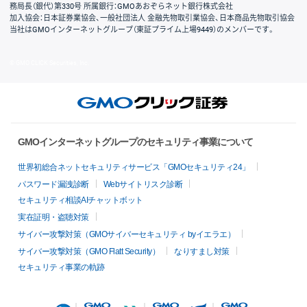
務局長（銀代）第330号 所属銀行：GMOあおぞらネット銀行株式会社
加入協会：日本証券業協会、一般社団法人 金融先物取引業協会、日本商品先物取引協会
当社はGMOインターネットグループ（東証プライム上場9449）のメンバーです。
© GMO CLICK Securities, Inc.
GMOインターネットグループのセキュリティ事業について
世界初総合ネットセキュリティサービス「GMOセキュリティ24」
パスワード漏洩診断
Webサイトリスク診断
セキュリティ相談AIチャットボット
実在証明・盗聴対策
サイバー攻撃対策（GMOサイバーセキュリティ byイエラエ）
サイバー攻撃対策（GMO Flatt Security）
なりすまし対策
セキュリティ事業の軌跡