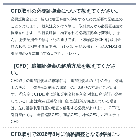
CFD取引の必要証拠金について教えてください。
必要証拠金とは、新たに建玉を建て保有するために必要な証拠金の
ことを指します。 新規注文を行う際に、取引余力から必要証拠金が
拘束されます。 ※新規建後に拘束される必要証拠金は変動しませ
ん。 必要証拠金の額は下記の通りです。 ・株価指数CFDは取引金
額の10％に相当する日本円。（レバレッジ10倍） ・商品CFDは取
引金額の5％に相当する日本円。（レバ...
［CFD］追加証拠金の解消方法を教えてくださ
い。
CFD取引の追加証拠金の解消には、追加証拠金の「①入金」「②建
玉の決済」「③任意証拠金の減額」の、3通りの方法がございま
す。 ①入金：CFD口座に追加証拠金額を入金 対象口座 追証が発生
している口座 注意点 証券取引口座に追証等が発生している場合
は、先に証券取引口座の追証を解消する必要があります。 CFD取
引口座内では、株価指数CFD、商品CFD、株式CFD、バラエティ
CFD...
CFD取引で2026年8月に価格調整となる銘柄につ