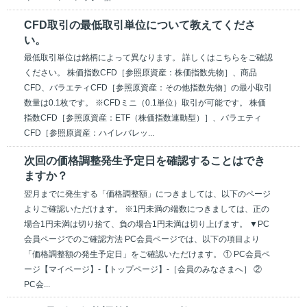
CFD取引の最低取引単位について教えてくださ
い。
最低取引単位は銘柄によって異なります。 詳しくはこちらをご確認
ください。 株価指数CFD［参照原資産：株価指数先物］、商品
CFD、バラエティCFD［参照原資産：その他指数先物］の最小取引
数量は0.1枚です。 ※CFDミニ（0.1単位）取引が可能です。 株価
指数CFD［参照原資産：ETF（株価指数連動型）］、バラエティ
CFD［参照原資産：ハイレバレッ...
次回の価格調整発生予定日を確認することはでき
ますか？
翌月までに発生する「価格調整額」につきましては、以下のページ
よりご確認いただけます。 ※1円未満の端数につきましては、正の
場合1円未満は切り捨て、負の場合1円未満は切り上げます。 ▼PC
会員ページでのご確認方法 PC会員ページでは、以下の項目より
「価格調整額の発生予定日」をご確認いただけます。 ① PC会員ペ
ージ【マイページ】-【トップページ】-［会員のみなさまへ］ ②
PC会...