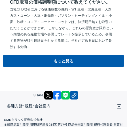
CFD取引の価格調整額について教えてください。
当社CFD取引における株価指数各銘柄・WTI原油・北海原油・天然
ガス・コーン・大豆・銅先物・ガソリン・ヒーティングオイル・小
麦・砂糖・ココア・コーヒー・コットンは、決済期日無くお取引い
ただくことができます。 しかしながら、これらの原資産は限月とい
う期限のある先物市場を参照してレートを提示しているため、参照
する先物が取引最終日をむかえる前に、当社が定める日において参
照する先物...
もっと見る
X
facebook
LINE
リンクをコピー
SHARE
各種方針・規程・会社案内
取引規程・約款
サイトマップ
その他のご案内
個人情報保護方針
最良執行方針
サイトのご利用について
ディスクレイマー
信託保全
リスク説明
会社案内
GMOクリック証券株式会社
金融商品取引業者 関東財務局長（金商）第77号 商品先物取引業者 銀行代理業者 関東財