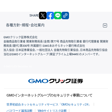
X
facebook
LINE
リンクをコピー
SHARE
各種方針・規程・会社案内
取引規程・約款
サイトマップ
その他のご案内
個人情報保護方針
最良執行方針
サイトのご利用について
ディスクレイマー
信託保全
リスク説明
会社案内
GMOクリック証券株式会社
金融商品取引業者 関東財務局長（金商）第77号 商品先物取引業者 銀行代理業者 関東財
務局長（銀代）第330号 所属銀行：GMOあおぞらネット銀行株式会社
加入協会：日本証券業協会、一般社団法人 金融先物取引業協会、日本商品先物取引協会
当社はGMOインターネットグループ（東証プライム上場9449）のメンバーです。
© GMO CLICK Securities, Inc.
GMOインターネットグループのセキュリティ事業について
世界初総合ネットセキュリティサービス「GMOセキュリティ24」
パスワード漏洩診断
Webサイトリスク診断