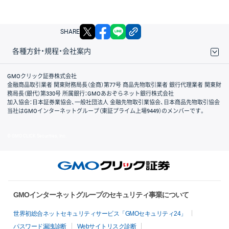
X
facebook
LINE
リンクをコピー
SHARE
各種方針・規程・会社案内
取引規程・約款
サイトマップ
その他のご案内
個人情報保護方針
最良執行方針
サイトのご利用について
ディスクレイマー
信託保全
リスク説明
会社案内
GMOクリック証券株式会社
金融商品取引業者 関東財務局長（金商）第77号 商品先物取引業者 銀行代理業者 関東財
務局長（銀代）第330号 所属銀行：GMOあおぞらネット銀行株式会社
加入協会：日本証券業協会、一般社団法人 金融先物取引業協会、日本商品先物取引協会
当社はGMOインターネットグループ（東証プライム上場9449）のメンバーです。
© GMO CLICK Securities, Inc.
GMOインターネットグループのセキュリティ事業について
世界初総合ネットセキュリティサービス「GMOセキュリティ24」
パスワード漏洩診断
Webサイトリスク診断