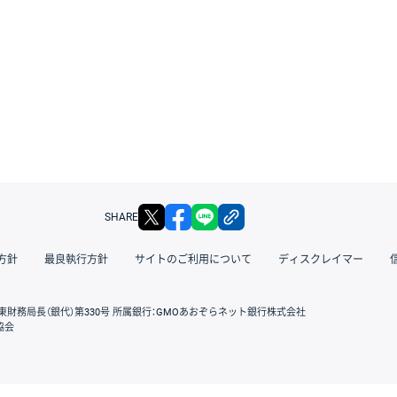
X
facebook
LINE
リンクをコピー
SHARE
方針
最良執行方針
サイトのご利用について
ディスクレイマー
東財務局長（銀代）第330号 所属銀行：GMOあおぞらネット銀行株式会社
協会