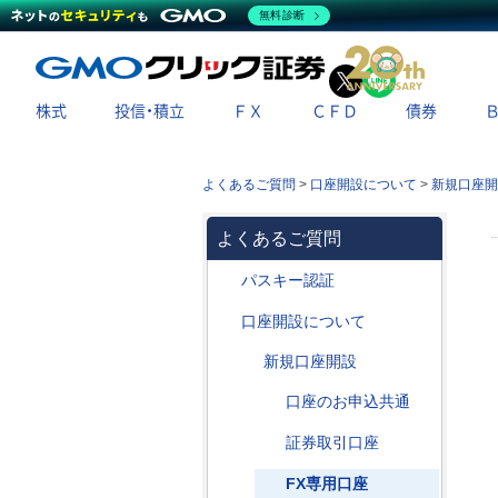
無料診断
X
LINE
株式
投信・積立
ＦＸ
ＣＦＤ
債券
よくあるご質問
>
口座開設について
>
新規口座開
よくあるご質問
パスキー認証
口座開設について
新規口座開設
口座のお申込共通
証券取引口座
FX専用口座