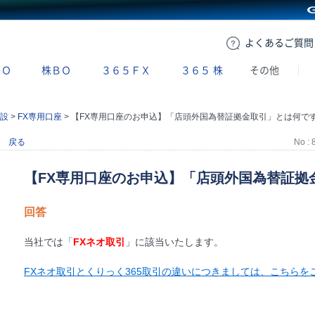
GMOクリック証券
よくある
ご質問
ＢＯ
株ＢＯ
３６５ＦＸ
３６５
株
その他
設
>
FX専用口座
>
【FX専用口座のお申込】「店頭外国為替証拠金取引」とは何ですか
戻る
No : 
【FX専用口座のお申込】「店頭外国為替証拠
回答
当社では「
FXネオ取引
」に該当いたします。
FXネオ取引とくりっく365取引の違いにつきましては、こちらを