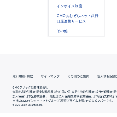
インボイス制度
GMOあおぞらネット銀行
口座連携サービス
その他
取引規程・約款
サイトマップ
その他のご案内
個人情報保護
GMOクリック証券株式会社
金融商品取引業者 関東財務局長（金商）第77号 商品先物取引業者 銀行代理業者 関
加入協会：日本証券業協会、一般社団法人 金融先物取引業協会、日本商品先物取引
当社はGMOインターネットグループ（東証プライム上場9449）のメンバーです。
© GMO CLICK Securities, Inc.