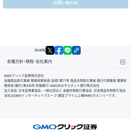
お問い合わせ
X
facebook
LINE
リンクをコピー
SHARE
各種方針・規程・会社案内
取引規程・約款
サイトマップ
その他のご案内
個人情報保護方針
最良執行方針
サイトのご利用について
ディスクレイマー
信託保全
リスク説明
会社案内
GMOクリック証券株式会社
金融商品取引業者 関東財務局長（金商）第77号 商品先物取引業者 銀行代理業者 関東財
務局長（銀代）第330号 所属銀行：GMOあおぞらネット銀行株式会社
加入協会：日本証券業協会、一般社団法人 金融先物取引業協会、日本商品先物取引協会
当社はGMOインターネットグループ（東証プライム上場9449）のメンバーです。
© GMO CLICK Securities, Inc.