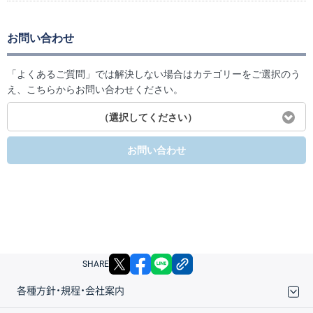
お問い合わせ
「よくあるご質問」では解決しない場合はカテゴリーをご選択のう
え、こちらからお問い合わせください。
（選択してください）
お問い合わせ
X
facebook
LINE
リンクをコピー
SHARE
各種方針・規程・会社案内
取引規程・約款
サイトマップ
その他のご案内
個人情報保護方針
最良執行方針
サイトのご利用について
ディスクレイマー
信託保全
リスク説明
会社案内