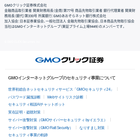
GMOクリック証券株式会社
金融商品取引業者 関東財務局長（金商）第77号 商品先物取引業者 銀行代理業者 関東財
務局長（銀代）第330号 所属銀行：GMOあおぞらネット銀行株式会社
加入協会：日本証券業協会、一般社団法人 金融先物取引業協会、日本商品先物取引協会
当社はGMOインターネットグループ（東証プライム上場9449）のメンバーです。
© GMO CLICK Securities, Inc.
GMOインターネットグループのセキュリティ事業について
世界初総合ネットセキュリティサービス「GMOセキュリティ24」
パスワード漏洩診断
Webサイトリスク診断
セキュリティ相談AIチャットボット
実在証明・盗聴対策
サイバー攻撃対策（GMOサイバーセキュリティ byイエラエ）
サイバー攻撃対策（GMO Flatt Security）
なりすまし対策
セキュリティ事業の軌跡