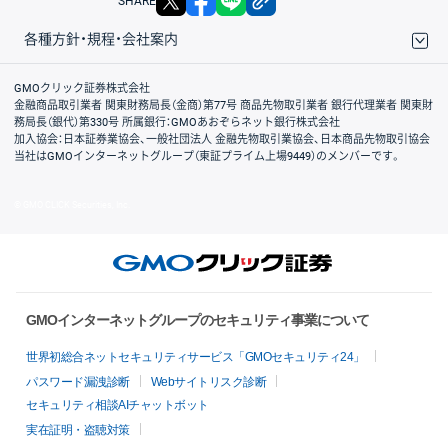
SHARE
各種方針・規程・会社案内
取引規程・約款
サイトマップ
その他のご案内
個人情報保護方針
最良執行方針
サイトのご利用について
ディスクレイマー
信託保全
リスク説明
会社案内
GMOクリック証券株式会社
金融商品取引業者 関東財務局長（金商）第77号 商品先物取引業者 銀行代理業者 関東財
務局長（銀代）第330号 所属銀行：GMOあおぞらネット銀行株式会社
加入協会：日本証券業協会、一般社団法人 金融先物取引業協会、日本商品先物取引協会
当社はGMOインターネットグループ（東証プライム上場9449）のメンバーです。
© GMO CLICK Securities, Inc.
GMOインターネットグループのセキュリティ事業について
世界初総合ネットセキュリティサービス「GMOセキュリティ24」
パスワード漏洩診断
Webサイトリスク診断
セキュリティ相談AIチャットボット
実在証明・盗聴対策