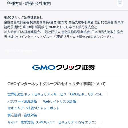
各種方針・規程・会社案内
取引規程・約款
サイトマップ
その他のご案内
個人情報保護方針
最良執行方針
サイトのご利用について
ディスクレイマー
信託保全
リスク説明
会社案内
GMOクリック証券株式会社
金融商品取引業者 関東財務局長（金商）第77号 商品先物取引業者 銀行代理業者 関東財
務局長（銀代）第330号 所属銀行：GMOあおぞらネット銀行株式会社
加入協会：日本証券業協会、一般社団法人 金融先物取引業協会、日本商品先物取引協会
当社はGMOインターネットグループ（東証プライム上場9449）のメンバーです。
© GMO CLICK Securities, Inc.
GMOインターネットグループのセキュリティ事業について
世界初総合ネットセキュリティサービス「GMOセキュリティ24」
パスワード漏洩診断
Webサイトリスク診断
セキュリティ相談AIチャットボット
実在証明・盗聴対策
サイバー攻撃対策（GMOサイバーセキュリティ byイエラエ）