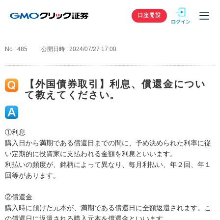
GMOクリック
口座開設
No : 485
公開日時 : 2024/07/27 17:00
【外国債券取引】利息、償還金につい
て教えてください。
①利息
購入日から満期である償還日までの間に、予め決められた利率に従
い定期的に投資家に支払われる金額を利息といいます。
利払いの頻度が、銘柄によって異なり、毎月利払い、年２回、年１
回等があります。
②償還金
購入時に預けた元本が、満期である償還日に全額返還されます。こ
の償還日に返還される購入元本を償還金といいます。