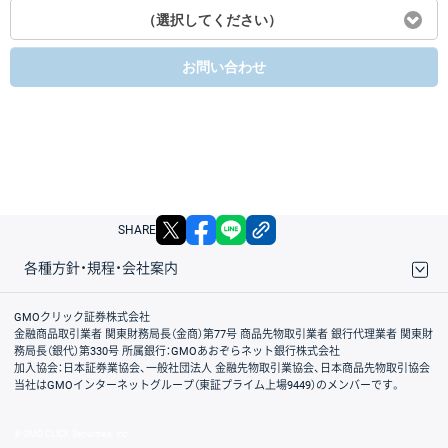
（選択してください）
お問い合わせ
X
facebook
LINE
リンクをコピー
SHARE
各種方針・規程・会社案内
取引規程・約款
サイトマップ
その他のご案内
個人情報保護方針
最良執行方針
サイトのご利用について
ディスクレイマー
信託保全
リスク説明
会社案内
GMOクリック証券株式会社
金融商品取引業者 関東財務局長（金商）第77号 商品先物取引業者 銀行代理業者 関東財
務局長（銀代）第330号 所属銀行：GMOあおぞらネット銀行株式会社
加入協会：日本証券業協会、一般社団法人 金融先物取引業協会、日本商品先物取引協会
当社はGMOインターネットグループ（東証プライム上場9449）のメンバーです。
© GMO CLICK Securities, Inc.