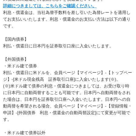
詳細につきましては、こちらをご確認ください。
利息・償還金は、当社為替手数料を差し引いた為替レートを適用し
てお支払いいたします。利息・償還金のお支払い方法は以下の通り
です。
【国内債券】
利払・償還日に日本円を証券取引口座に入金いたします。
【外国債券】
・米ドル建て債券
利払・償還日に米ドルを、会員ページ【マイページ】-【トップペー
ジ】-[米ドル現金残高 証券取引口座]に入金いたします(※)。
(※)米ドル建て債券の利息・償還金につきましては、お受け取り時
に日本円に自動両替することも可能です。日本円へ自動両替をされ
た場合は、日本円を証券取引口座へ入金いたします。日本円への自
動両替を希望される場合、会員ページ【マイページ】-【登録情報・
申請】-[外国債券 利息・償還金の自動両替設定]にて変更が可能で
す。
・米ドル建て債券以外