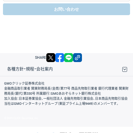
お問い合わせ
X
facebook
LINE
リンクをコピー
SHARE
各種方針・規程・会社案内
取引規程・約款
サイトマップ
その他のご案内
個人情報保護方針
最良執行方針
サイトのご利用について
ディスクレイマー
信託保全
リスク説明
会社案内
GMOクリック証券株式会社
金融商品取引業者 関東財務局長（金商）第77号 商品先物取引業者 銀行代理業者 関東財
務局長（銀代）第330号 所属銀行：GMOあおぞらネット銀行株式会社
加入協会：日本証券業協会、一般社団法人 金融先物取引業協会、日本商品先物取引協会
当社はGMOインターネットグループ（東証プライム上場9449）のメンバーです。
© GMO CLICK Securities, Inc.