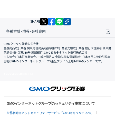
X
facebook
LINE
リンクをコピー
SHARE
各種方針・規程・会社案内
取引規程・約款
サイトマップ
その他のご案内
個人情報保護方針
最良執行方針
サイトのご利用について
ディスクレイマー
信託保全
リスク説明
会社案内
GMOクリック証券株式会社
金融商品取引業者 関東財務局長（金商）第77号 商品先物取引業者 銀行代理業者 関東財
務局長（銀代）第330号 所属銀行：GMOあおぞらネット銀行株式会社
加入協会：日本証券業協会、一般社団法人 金融先物取引業協会、日本商品先物取引協会
当社はGMOインターネットグループ（東証プライム上場9449）のメンバーです。
© GMO CLICK Securities, Inc.
GMOインターネットグループのセキュリティ事業について
世界初総合ネットセキュリティサービス「GMOセキュリティ24」