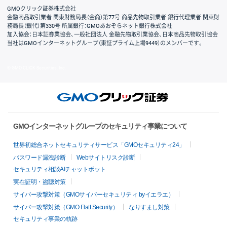
GMOクリック証券株式会社
金融商品取引業者 関東財務局長（金商）第77号 商品先物取引業者 銀行代理業者 関東財
務局長（銀代）第330号 所属銀行：GMOあおぞらネット銀行株式会社
加入協会：日本証券業協会、一般社団法人 金融先物取引業協会、日本商品先物取引協会
当社はGMOインターネットグループ（東証プライム上場9449）のメンバーです。
© GMO CLICK Securities, Inc.
GMOインターネットグループのセキュリティ事業について
世界初総合ネットセキュリティサービス「GMOセキュリティ24」
パスワード漏洩診断
Webサイトリスク診断
セキュリティ相談AIチャットボット
実在証明・盗聴対策
サイバー攻撃対策（GMOサイバーセキュリティ byイエラエ）
サイバー攻撃対策（GMO Flatt Security）
なりすまし対策
セキュリティ事業の軌跡