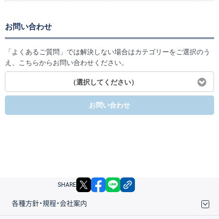
お問い合わせ
「よくあるご質問」では解決しない場合はカテゴリーをご選択のう
え、こちらからお問い合わせください。
（選択してください）
お問い合わせ
X
facebook
LINE
リンクをコピー
SHARE
各種方針・規程・会社案内
取引規程・約款
サイトマップ
その他のご案内
個人情報保護方針
最良執行方針
サイトのご利用について
ディスクレイマー
信託保全
リスク説明
会社案内