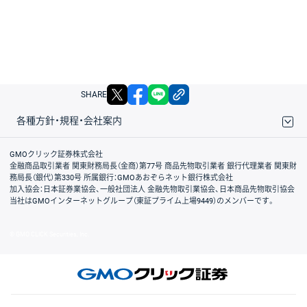
X
facebook
LINE
リンクをコピー
SHARE
各種方針・規程・会社案内
取引規程・約款
サイトマップ
その他のご案内
個人情報保護方針
最良執行方針
サイトのご利用について
ディスクレイマー
信託保全
リスク説明
会社案内
GMOクリック証券株式会社
金融商品取引業者 関東財務局長（金商）第77号 商品先物取引業者 銀行代理業者 関東財
務局長（銀代）第330号 所属銀行：GMOあおぞらネット銀行株式会社
加入協会：日本証券業協会、一般社団法人 金融先物取引業協会、日本商品先物取引協会
当社はGMOインターネットグループ（東証プライム上場9449）のメンバーです。
© GMO CLICK Securities, Inc.