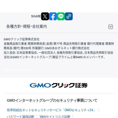
X
facebook
LINE
リンクをコピー
SHARE
各種方針・規程・会社案内
取引規程・約款
サイトマップ
その他のご案内
個人情報保護方針
最良執行方針
サイトのご利用について
ディスクレイマー
信託保全
リスク説明
会社案内
GMOクリック証券株式会社
金融商品取引業者 関東財務局長（金商）第77号 商品先物取引業者 銀行代理業者 関東財
務局長（銀代）第330号 所属銀行：GMOあおぞらネット銀行株式会社
加入協会：日本証券業協会、一般社団法人 金融先物取引業協会、日本商品先物取引協会
当社はGMOインターネットグループ（東証プライム上場9449）のメンバーです。
© GMO CLICK Securities, Inc.
GMOインターネットグループのセキュリティ事業について
世界初総合ネットセキュリティサービス「GMOセキュリティ24」
パスワード漏洩診断
Webサイトリスク診断