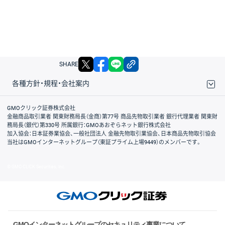
X
facebook
LINE
リンクをコピー
SHARE
各種方針・規程・会社案内
取引規程・約款
サイトマップ
その他のご案内
個人情報保護方針
最良執行方針
サイトのご利用について
ディスクレイマー
信託保全
リスク説明
会社案内
GMOクリック証券株式会社
金融商品取引業者 関東財務局長（金商）第77号 商品先物取引業者 銀行代理業者 関東財
務局長（銀代）第330号 所属銀行：GMOあおぞらネット銀行株式会社
加入協会：日本証券業協会、一般社団法人 金融先物取引業協会、日本商品先物取引協会
当社はGMOインターネットグループ（東証プライム上場9449）のメンバーです。
© GMO CLICK Securities, Inc.
GMOインターネットグループのセキュリティ事業について