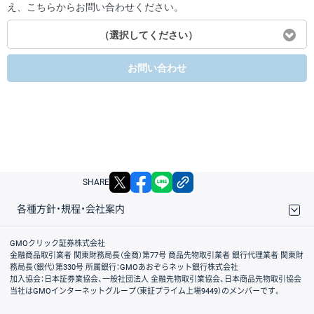
え、こちらからお問い合わせください。
（選択してください）
お問い合わせ
X
facebook
LINE
リンクをコピー
SHARE
各種方針・規程・会社案内
取引規程・約款
サイトマップ
その他のご案内
個人情報保護方針
最良執行方針
サイトのご利用について
ディスクレイマー
信託保全
リスク説明
会社案内
GMOクリック証券株式会社
金融商品取引業者 関東財務局長（金商）第77号 商品先物取引業者 銀行代理業者 関東財
務局長（銀代）第330号 所属銀行：GMOあおぞらネット銀行株式会社
加入協会：日本証券業協会、一般社団法人 金融先物取引業協会、日本商品先物取引協会
当社はGMOインターネットグループ（東証プライム上場9449）のメンバーです。