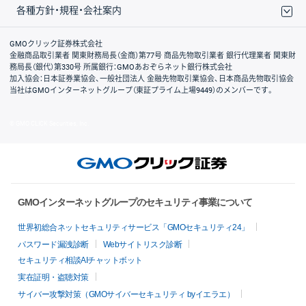
各種方針・規程・会社案内
取引規程・約款
サイトマップ
その他のご案内
個人情報保護方針
最良執行方針
サイトのご利用について
ディスクレイマー
信託保全
リスク説明
会社案内
GMOクリック証券株式会社
金融商品取引業者 関東財務局長（金商）第77号 商品先物取引業者 銀行代理業者 関東財
務局長（銀代）第330号 所属銀行：GMOあおぞらネット銀行株式会社
加入協会：日本証券業協会、一般社団法人 金融先物取引業協会、日本商品先物取引協会
当社はGMOインターネットグループ（東証プライム上場9449）のメンバーです。
© GMO CLICK Securities, Inc.
GMOインターネットグループのセキュリティ事業について
世界初総合ネットセキュリティサービス「GMOセキュリティ24」
パスワード漏洩診断
Webサイトリスク診断
セキュリティ相談AIチャットボット
実在証明・盗聴対策
サイバー攻撃対策（GMOサイバーセキュリティ byイエラエ）