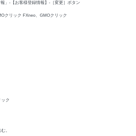
報」-【お客様登録情報】-［変更］ボタン
MOクリック FXneo、GMOクリック
リック
進む。