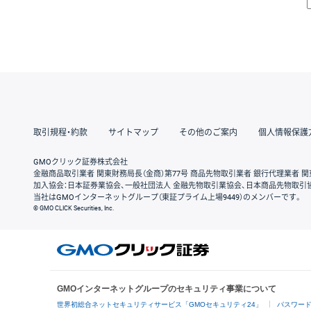
取引規程・約款
サイトマップ
その他のご案内
個人情報保護
GMOクリック証券株式会社
金融商品取引業者 関東財務局長（金商）第77号 商品先物取引業者 銀行代理業者 関
加入協会：日本証券業協会、一般社団法人 金融先物取引業協会、日本商品先物取引
当社はGMOインターネットグループ（東証プライム上場9449）のメンバーです。
© GMO CLICK Securities, Inc.
GMOインターネットグループのセキュリティ事業について
世界初総合ネットセキュリティサービス「GMOセキュリティ24」
パスワー