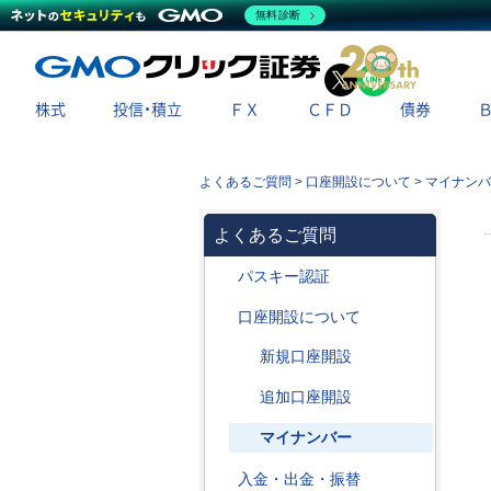
無料診断
X
LINE
株式
投信・積立
ＦＸ
ＣＦＤ
債券
よくあるご質問
>
口座開設について
>
マイナンバ
よくあるご質問
パスキー認証
口座開設について
新規口座開設
追加口座開設
マイナンバー
入金・出金・振替