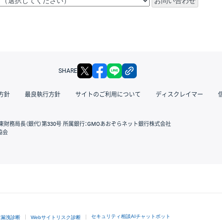
X
facebook
LINE
リンクをコピー
SHARE
方針
最良執行方針
サイトのご利用について
ディスクレイマー
東財務局長（銀代）第330号 所属銀行：GMOあおぞらネット銀行株式会社
協会
GMOクリック証券
セキュリティ相談AIチャットボット
ド漏洩診断
Webサイトリスク診断