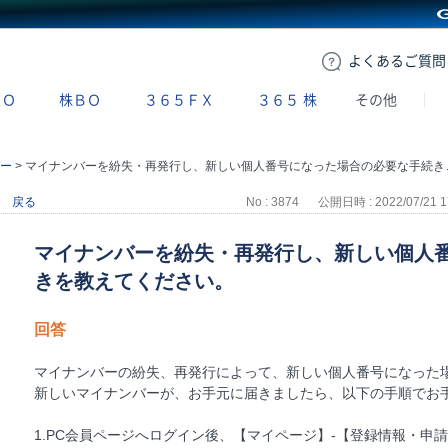
GMOクリック証券
よくある
ご質問
ＢＯ
株ＢＯ
３６５ＦＸ
３６５
株
その他
ー
>
マイナンバーを紛失・再発行し、新しい個人番号になった場合の必要な手続きを教えてください。
戻る
No : 3874
公開日時 : 2022/07/21 1
マイナンバーを紛失・再発行し、新しい個人
きを教えてください。
回答
マイナンバーの紛失、再発行によって、新しい個人番号になった
新しいマイナンバーが、お手元に届きましたら、以下の手順でお
1.PC会員ページへログイン後、【マイページ】-【登録情報・申