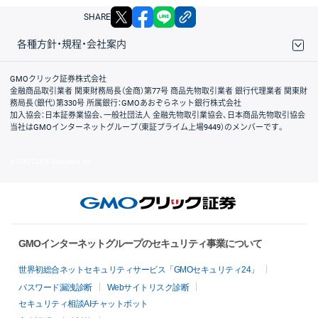
X
facebook
LINE
リンクをコピー
SHARE
各種方針・規程・会社案内
取引規程・約款
サイトマップ
その他のご案内
個人情報保護方針
最良執行方針
サイトのご利用について
ディスクレイマー
信託保全
リスク説明
会社案内
GMOクリック証券株式会社
金融商品取引業者 関東財務局長（金商）第77号 商品先物取引業者 銀行代理業者 関東財
務局長（銀代）第330号 所属銀行：GMOあおぞらネット銀行株式会社
加入協会：日本証券業協会、一般社団法人 金融先物取引業協会、日本商品先物取引協会
当社はGMOインターネットグループ（東証プライム上場9449）のメンバーです。
© GMO CLICK Securities, Inc.
GMOインターネットグループのセキュリティ事業について
世界初総合ネットセキュリティサービス「GMOセキュリティ24」
パスワード漏洩診断
Webサイトリスク診断
セキュリティ相談AIチャットボット