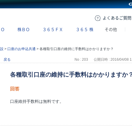
GMOクリック証券
よくある
ご質問
ＢＯ
株ＢＯ
３６５ＦＸ
３６５
株
その他
設
>
口座のお申込共通
>
各種取引口座の維持に手数料はかかりますか？
戻る
No : 203
公開日時 : 2016/04/08 1
各種取引口座の維持に手数料はかかりますか
回答
口座維持手数料は無料です。