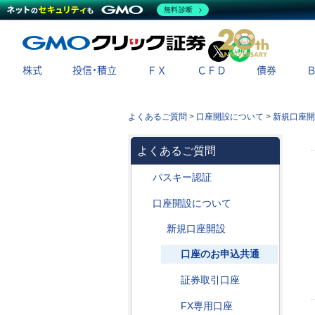
無料診断
X
LINE
株式
投信・積立
ＦＸ
ＣＦＤ
債券
よくあるご質問
>
口座開設について
>
新規口座開
よくあるご質問
パスキー認証
口座開設について
新規口座開設
口座のお申込共通
証券取引口座
FX専用口座