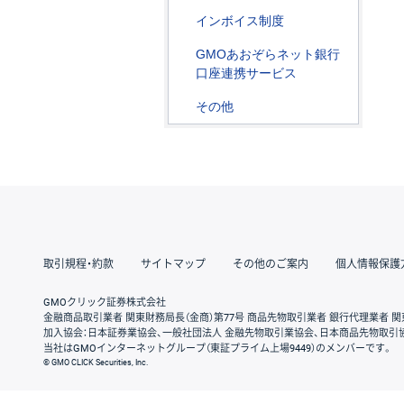
インボイス制度
GMOあおぞらネット銀行
口座連携サービス
その他
取引規程・約款
サイトマップ
その他のご案内
個人情報保護
GMOクリック証券株式会社
金融商品取引業者 関東財務局長（金商）第77号 商品先物取引業者 銀行代理業者 関
加入協会：日本証券業協会、一般社団法人 金融先物取引業協会、日本商品先物取引
当社はGMOインターネットグループ（東証プライム上場9449）のメンバーです。
© GMO CLICK Securities, Inc.