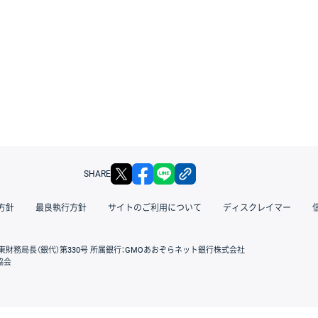
X
facebook
LINE
リンクをコピー
SHARE
方針
最良執行方針
サイトのご利用について
ディスクレイマー
東財務局長（銀代）第330号 所属銀行：GMOあおぞらネット銀行株式会社
協会