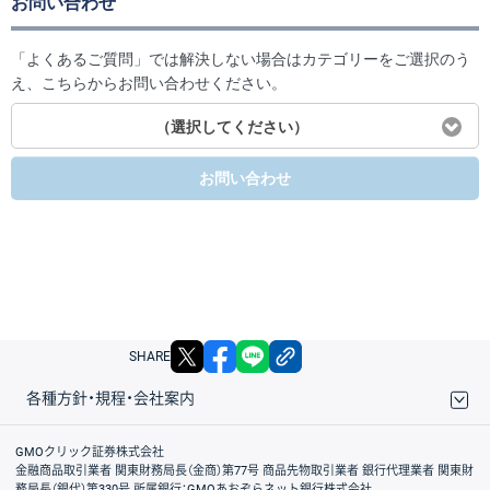
お問い合わせ
「よくあるご質問」では解決しない場合はカテゴリーをご選択のう
え、こちらからお問い合わせください。
（選択してください）
お問い合わせ
X
facebook
LINE
リンクをコピー
SHARE
各種方針・規程・会社案内
取引規程・約款
サイトマップ
その他のご案内
個人情報保護方針
最良執行方針
サイトのご利用について
ディスクレイマー
信託保全
リスク説明
会社案内
GMOクリック証券株式会社
金融商品取引業者 関東財務局長（金商）第77号 商品先物取引業者 銀行代理業者 関東財
務局長（銀代）第330号 所属銀行：GMOあおぞらネット銀行株式会社