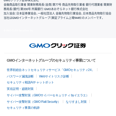
GMOクリック証券株式会社
金融商品取引業者 関東財務局長（金商）第77号 商品先物取引業者 銀行代理業者 関東財
務局長（銀代）第330号 所属銀行：GMOあおぞらネット銀行株式会社
加入協会：日本証券業協会、一般社団法人 金融先物取引業協会、日本商品先物取引協会
当社はGMOインターネットグループ（東証プライム上場9449）のメンバーです。
© GMO CLICK Securities, Inc.
GMOインターネットグループのセキュリティ事業について
世界初総合ネットセキュリティサービス「GMOセキュリティ24」
パスワード漏洩診断
Webサイトリスク診断
セキュリティ相談AIチャットボット
実在証明・盗聴対策
サイバー攻撃対策（GMOサイバーセキュリティ byイエラエ）
サイバー攻撃対策（GMO Flatt Security）
なりすまし対策
セキュリティ事業の軌跡