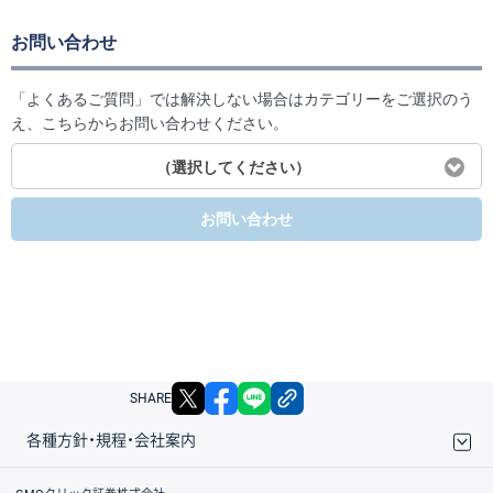
お問い合わせ
「よくあるご質問」では解決しない場合はカテゴリーをご選択のう
え、こちらからお問い合わせください。
（選択してください）
お問い合わせ
X
facebook
LINE
リンクをコピー
SHARE
各種方針・規程・会社案内
取引規程・約款
サイトマップ
その他のご案内
個人情報保護方針
最良執行方針
サイトのご利用について
ディスクレイマー
信託保全
リスク説明
会社案内