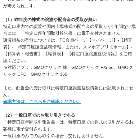
が考えられます。
（1）昨年度の株式の譲渡や配当金の受取が無い
特定口座内での譲渡や国内上場株式の配当金の受取りが1年間ない場
合には、「特定口座年間取引報告書」は電子交付されません。
譲渡損益の有無については、PC会員ページ【マイページ】-【精算
表】-「特定口座譲渡益税情報」または、スマホアプリ【ホーム】-
【精算表・報告書】-【精算表】-【特定口座譲渡益税情報】をご確
認ください。
※対応アプリ：GMOクリック 株、GMOクリック FXneo、GMOク
リック CFD、GMOクリック 365
また、配当金の受け取りは特定口座譲渡益税情報には記載されませ
ん。
確認方法は、こちらをご確認ください。
（2）一般口座でのお取り引きである
「特定口座年間取引報告書」は、特定口座での株式の取引があるお
客様に電子交付されます。
一般口座のみでのお取引の場合、交付はありません。