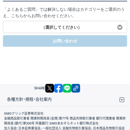
「よくあるご質問」では解決しない場合はカテゴリーをご選択のう
え、こちらからお問い合わせください。
（選択してください）
お問い合わせ
X
facebook
LINE
リンクをコピー
SHARE
各種方針・規程・会社案内
取引規程・約款
サイトマップ
その他のご案内
個人情報保護方針
最良執行方針
サイトのご利用について
ディスクレイマー
信託保全
リスク説明
会社案内
GMOクリック証券株式会社
金融商品取引業者 関東財務局長（金商）第77号 商品先物取引業者 銀行代理業者 関東財
務局長（銀代）第330号 所属銀行：GMOあおぞらネット銀行株式会社
加入協会：日本証券業協会、一般社団法人 金融先物取引業協会、日本商品先物取引協会