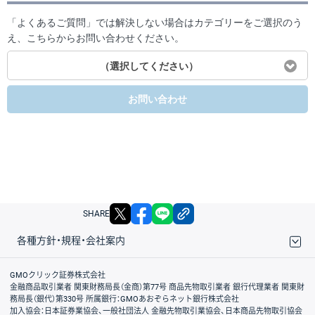
「よくあるご質問」では解決しない場合はカテゴリーをご選択のう
え、こちらからお問い合わせください。
（選択してください）
お問い合わせ
X
facebook
LINE
リンクをコピー
SHARE
各種方針・規程・会社案内
取引規程・約款
サイトマップ
その他のご案内
個人情報保護方針
最良執行方針
サイトのご利用について
ディスクレイマー
信託保全
リスク説明
会社案内
GMOクリック証券株式会社
金融商品取引業者 関東財務局長（金商）第77号 商品先物取引業者 銀行代理業者 関東財
務局長（銀代）第330号 所属銀行：GMOあおぞらネット銀行株式会社
加入協会：日本証券業協会、一般社団法人 金融先物取引業協会、日本商品先物取引協会