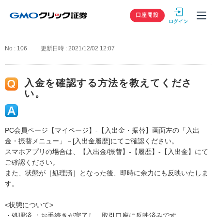
GMOクリック
口座開設
No : 106
更新日時 : 2021/12/02 12:07
入金を確認する方法を教えてくださ
い。
PC会員ページ【マイページ】-【入出金・振替】画面左の「入出
金・振替メニュー」－[入出金履歴]にてご確認ください。
スマホアプリの場合は、【入出金/振替】-【履歴】-【入出金】にて
ご確認ください。
また、状態が［処理済］となった後、即時に余力にも反映いたしま
す。
<状態について>
・処理済 ：お手続きが完了し、取引口座に反映済みです。