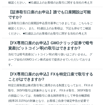
確認ください。 ■81歳以上のお客様のお取引に関する当社の考え方
【証券取引口座のお申込】誰でも口座開設は可能
ですか?
証券取引口座の口座開設申込受付基準につきましては、こちらをご
確認ください。 また、81歳以上のお客様は、下記も併せてご確認
ください。 ■81歳以上のお客様のお取引に関する当社の考え方
【FX専用口座のお申込】GMOクリック証券で暗号
資産(ビットコイン等)の取引はできますか?
当社では暗号資産(ビットコイン等)の取り扱いはございません。 グ
ループ会社のGMOコイン株式会社で提供させていただいておりま
す。
【FX専用口座のお申込】FXを特定口座で取引する
ことがはできますか?
特定口座制度は株式取引等に適用される制度となっており、FXネオ
取引、365FX取引は対象外となります。 FXネオ取引、365FX取引
の損益については、先物取引に係る雑所得等として申告分離課税
(税率20.315%)の対象となり、お客様ご自身で確定申告が必要で