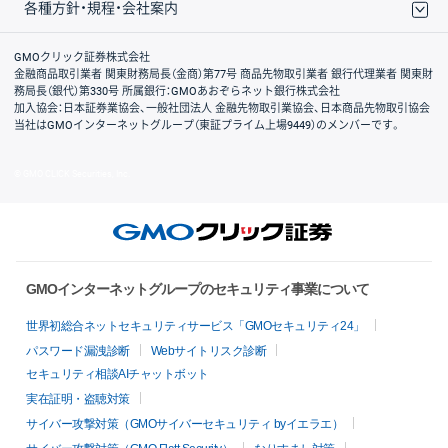
各種方針・規程・会社案内
取引規程・約款
サイトマップ
その他のご案内
個人情報保護方針
最良執行方針
サイトのご利用について
ディスクレイマー
信託保全
リスク説明
会社案内
GMOクリック証券株式会社
金融商品取引業者 関東財務局長（金商）第77号 商品先物取引業者 銀行代理業者 関東財
務局長（銀代）第330号 所属銀行：GMOあおぞらネット銀行株式会社
加入協会：日本証券業協会、一般社団法人 金融先物取引業協会、日本商品先物取引協会
当社はGMOインターネットグループ（東証プライム上場9449）のメンバーです。
© GMO CLICK Securities, Inc.
GMOインターネットグループのセキュリティ事業について
世界初総合ネットセキュリティサービス「GMOセキュリティ24」
パスワード漏洩診断
Webサイトリスク診断
セキュリティ相談AIチャットボット
実在証明・盗聴対策
サイバー攻撃対策（GMOサイバーセキュリティ byイエラエ）