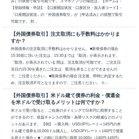
み］の状態で取引可能です。 スマホアプリの場合は、【ホーム】-
【登録情報・申請】-【口座開設状況・口座区分・加入者コード】-
「口座開設状況」の「外国債券取引」が［申込済み］の状態で取引
可能です。 対...
【外国債券取引】注文取消にも手数料はかかりま
すか？
外国債券の注文取消に手数料はかかりません。 ■新発債券の場合
15:30前に頂いた注文は、15:30までは「取消」が表示されます。
「取消」が表示されている 間は、注文取消が可能です。 ご注文日
当日の15:30を過ぎたご注文は、取消を承ることができませんの
で、ご注意ください。 ■既発債券の場合 注文後、即時に約定するた
め、注文取消不可となりますので、ご注意ください。 ※...
【外国債券取引】米ドル建て債券の利金・償還金
を米ドルで受け取るメリットは何ですか？
米ドルで受け取ると、ご自身のタイミングで日本円に両替すること
ができるので、収益チャンスの増加・為替リスクの軽減などのメリ
ットがあります。 【例】 ＜購入時、USD/JPYレート＝145円の米
ドル建て債券を10,000ドル購入し、USD/JPYレート＝140円で償還
を迎えた場合＞ ■この時に日本円に両替 10,000×（140円-145円）