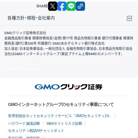
X
facebook
LINE
リンクをコピー
SHARE
各種方針・規程・会社案内
取引規程・約款
サイトマップ
その他のご案内
個人情報保護方針
最良執行方針
サイトのご利用について
ディスクレイマー
信託保全
リスク説明
会社案内
GMOクリック証券株式会社
金融商品取引業者 関東財務局長（金商）第77号 商品先物取引業者 銀行代理業者 関東財
務局長（銀代）第330号 所属銀行：GMOあおぞらネット銀行株式会社
加入協会：日本証券業協会、一般社団法人 金融先物取引業協会、日本商品先物取引協会
当社はGMOインターネットグループ（東証プライム上場9449）のメンバーです。
© GMO CLICK Securities, Inc.
GMOインターネットグループのセキュリティ事業について
世界初総合ネットセキュリティサービス「GMOセキュリティ24」
パスワード漏洩診断
Webサイトリスク診断
セキュリティ相談AIチャットボット