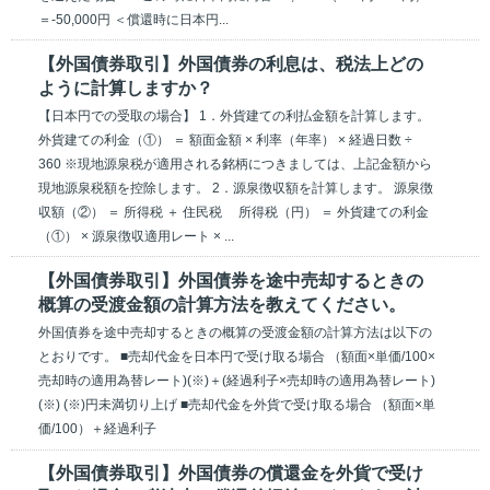
＝-50,000円 ＜償還時に日本円...
【外国債券取引】外国債券の利息は、税法上どの
ように計算しますか？
【日本円での受取の場合】 1．外貨建ての利払金額を計算します。
外貨建ての利金（①） ＝ 額面金額 × 利率（年率） × 経過日数 ÷
360 ※現地源泉税が適用される銘柄につきましては、上記金額から
現地源泉税額を控除します。 2．源泉徴収額を計算します。 源泉徴
収額（②） ＝ 所得税 ＋ 住民税 所得税（円） ＝ 外貨建ての利金
（①） × 源泉徴収適用レート × ...
【外国債券取引】外国債券を途中売却するときの
概算の受渡金額の計算方法を教えてください。
外国債券を途中売却するときの概算の受渡金額の計算方法は以下の
とおりです。 ■売却代金を日本円で受け取る場合 （額面×単価/100×
売却時の適用為替レート)(※)＋(経過利子×売却時の適用為替レート)
(※) (※)円未満切り上げ ■売却代金を外貨で受け取る場合 （額面×単
価/100）＋経過利子
【外国債券取引】外国債券の償還金を外貨で受け