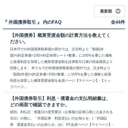
最新順
『 外国債券取引 』 内のFAQ
全44件
【外国債券】概算受渡金額の計算方法を教えてく
ださい。
日本円での外国債券既発債の買付では、注文時より「額面(外
貨)×(約定単価÷100)×約定為替レート×数量」に105%を乗じた価格
と経過利息を加算した概算受渡金額を証券取引口座の現金残高より
控除します。 米ドルでの外国債券既発債の買付では、注文時より
「額面(外貨)×(約定単価÷100)×数量」に105%を乗じた価格と経過
利息を加算した概算受渡金額を会員ページ【マイページ】-【トッ
プページ...
【外国債券取引】利息・償還金の支払明細書は、
どの画面で確認できますか。
原則、利払日・償還日の翌営業日（お客様の証券口座に入金される
当日）の朝に、「外国証券 利息支払いのお知らせ」(「外国証
券 償還金支払いのお知らせ」)が、PC会員ページ【マイページ】-