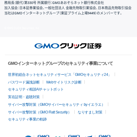
務局長（銀代）第330号 所属銀行：GMOあおぞらネット銀行株式会社
加入協会：日本証券業協会、一般社団法人 金融先物取引業協会、日本商品先物取引協会
当社はGMOインターネットグループ（東証プライム上場9449）のメンバーです。
© GMO CLICK Securities, Inc.
GMOインターネットグループのセキュリティ事業について
世界初総合ネットセキュリティサービス「GMOセキュリティ24」
パスワード漏洩診断
Webサイトリスク診断
セキュリティ相談AIチャットボット
実在証明・盗聴対策
サイバー攻撃対策（GMOサイバーセキュリティ byイエラエ）
サイバー攻撃対策（GMO Flatt Security）
なりすまし対策
セキュリティ事業の軌跡