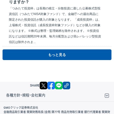
りますか？
「つみたて投資枠」は長期の積立・分散投資に適した公募株式型投
資信託（つみたてNISA対象ファンド）で、金融庁への届出商品に
限定された投資信託が購入の対象となります。 「成長投資枠」は、
上場株式・投資信託（成長投資枠対象ファンド）などが購入の対象
になります。 ※株式は整理・監理銘柄を除外されます。 ※投資信
託などは信託期間20年未満、毎月分配型および高レバレッジ型投資
信託は除外されま...
もっと見る
X
facebook
LINE
リンクをコピー
SHARE
各種方針・規程・会社案内
取引規程・約款
サイトマップ
その他のご案内
個人情報保護方針
最良執行方針
サイトのご利用について
ディスクレイマー
信託保全
リスク説明
会社案内
GMOクリック証券株式会社
金融商品取引業者 関東財務局長（金商）第77号 商品先物取引業者 銀行代理業者 関東財