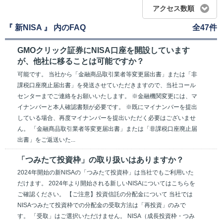
アクセス数順
『 新NISA 』 内のFAQ
全47件
GMOクリック証券にNISA口座を開設しています
が、他社に移ることは可能ですか？
可能です。 当社から「金融商品取引業者等変更届出書」または「非
課税口座廃止届出書」を発送させていただきますので、当社コール
センターまでご連絡をお願いいたします。 ※金融機関変更には、マ
イナンバーと本人確認書類が必要です。 ※既にマイナンバーを提出
している場合、再度マイナンバーを提出いただく必要はございませ
ん。 「金融商品取引業者等変更届出書」または「非課税口座廃止届
出書」をご返送いた...
「つみたて投資枠」の取り扱いはありますか？
2024年開始の新NISAの「つみたて投資枠」は当社でもご利用いた
だけます。 2024年より開始される新しいNISAについてはこちらを
ご確認ください。 【ご注意】投資信託の分配金について 当社では
NISAつみたて投資枠での分配金の受取方法は「再投資」のみで
す。 「受取」はご選択いただけません。 NISA（成長投資枠・つみ