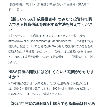
【登録情報・申請】-【口座開設申込状況・口座区分・加入者コー
ド】「口...
【新しいNISA】成長投資枠･つみたて投資枠で購
入できる投資信託を確認する方法を教えてくださ
い。
下記ページにてご確認いただけます。 ■ファンド一覧・検索
https://www.click-sec.com/corp/guide/fund/search/ 【ご注意】投資
信託の分配金について 当社ではNISAつみたて投資枠での分配金の
受取方法は「再投資」のみです。 「受取」はご選択いただけませ
ん。 NISA（成長投資枠・つみたて投資枠）で、「再投資」をご設
定いた...
NISA口座の開設にはどれくらいの期間がかかりま
すか？
NISA口座の開設は、お申込みいただいた書類等に不備がなけれ
ば、通常2～3週間で完了します。 2024年より開始される新しい
NISAについてはこちらをご確認ください。
【2024年開始の新NISA】購入できる商品は何があ