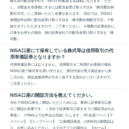
株式等の配当金やETF、REITの分配金も非課税になります。 ただ
し、分配金を非課税にするには配当金受け取り方法を「株式数比例
配分方式」にご登録いただく必要があります。 当社では、NISA口
座開設申込時に配当金受け取り方法を「株式数比例配分方式」で登
録させていただきますので、ご了承ください。 ※複数の証券会社に
口座をお持ちの場合、他の証券会社での配当金受け取り方法も「株
式数...
NISA口座にて保有している株式等は信用取引の代
用有価証券となりますか？
代用有価証券にはなりません。 信用取引をご利用のお客様の場合、
NISA口座で株式等を買い付けると、買付代金が受入保証金から差
し引かれ、保証金維持率が大きく低下する恐れがございますので、
ご注意ください。
NISA口座の開設方法を教えてください。
当社でNISA口座をご開設いただくためには、事前に証券取引口座
のご開設が必要です。 ＜当社で証券取引口座をすでに開設済みのお
客様＞ ※Web上でお申込は完結いたします。 PC会員ページ【マ
イページ】-【トップページ】「口座開設状況」の[NISA口座開設]よ
り、お申し込みください。 スマホアプリの場合は、【ホーム】-