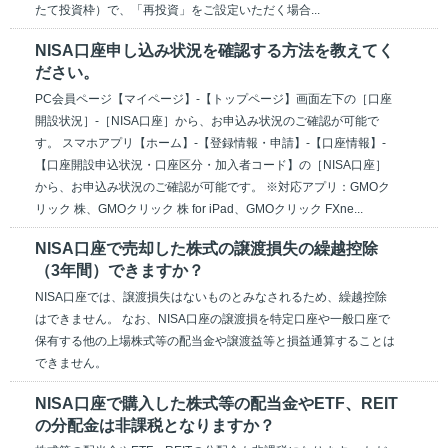
たて投資枠）で、「再投資」をご設定いただく場合...
NISA口座申し込み状況を確認する方法を教えてく
ださい。
PC会員ページ【マイページ】-【トップページ】画面左下の［口座
開設状況］-［NISA口座］から、お申込み状況のご確認が可能で
す。 スマホアプリ【ホーム】-【登録情報・申請】-【口座情報】-
【口座開設申込状況・口座区分・加入者コード】の［NISA口座］
から、お申込み状況のご確認が可能です。 ※対応アプリ：GMOク
リック 株、GMOクリック 株 for iPad、GMOクリック FXne...
NISA口座で売却した株式の譲渡損失の繰越控除
（3年間）できますか？
NISA口座では、譲渡損失はないものとみなされるため、繰越控除
はできません。 なお、NISA口座の譲渡損を特定口座や一般口座で
保有する他の上場株式等の配当金や譲渡益等と損益通算することは
できません。
NISA口座で購入した株式等の配当金やETF、REIT
の分配金は非課税となりますか？