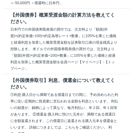
＝-50,000円 ＜償還時に日本円...
【外国債券】概算受渡金額の計算方法を教えてく
ださい。
日本円での外国債券既発債の買付では、注文時より「額面(外
貨)×(約定単価÷100)×約定為替レート×数量」に105%を乗じた価格
と経過利息を加算した概算受渡金額を証券取引口座の現金残高より
控除します。 米ドルでの外国債券既発債の買付では、注文時より
「額面(外貨)×(約定単価÷100)×数量」に105%を乗じた価格と経過
利息を加算した概算受渡金額を会員ページ【マイページ】-【トッ
プページ...
【外国債券取引】利息、償還金について教えてく
ださい。
①利息 購入日から満期である償還日までの間に、予め決められた利
率に従い定期的に投資家に支払われる金額を利息といいます。 利払
いの頻度が、銘柄によって異なり、毎月利払い、年２回、年１回等
があります。 ②償還金 購入時に預けた元本が、満期である償還日
に全額返還されます。この償還日に返還される購入元本を償還金と
いいます。 詳細につきましては、こちらをご確認ください。 利