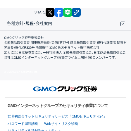
X
facebook
LINE
リンクをコピー
SHARE
各種方針・規程・会社案内
取引規程・約款
サイトマップ
その他のご案内
個人情報保護方針
最良執行方針
サイトのご利用について
ディスクレイマー
信託保全
リスク説明
会社案内
GMOクリック証券株式会社
金融商品取引業者 関東財務局長（金商）第77号 商品先物取引業者 銀行代理業者 関東財
務局長（銀代）第330号 所属銀行：GMOあおぞらネット銀行株式会社
加入協会：日本証券業協会、一般社団法人 金融先物取引業協会、日本商品先物取引協会
当社はGMOインターネットグループ（東証プライム上場9449）のメンバーです。
© GMO CLICK Securities, Inc.
GMOインターネットグループのセキュリティ事業について
世界初総合ネットセキュリティサービス「GMOセキュリティ24」
パスワード漏洩診断
Webサイトリスク診断
セキュリティ相談AIチャットボット