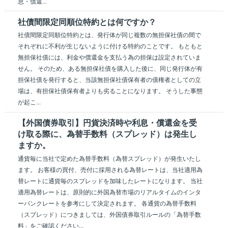
息・償還...
社債間限定同順位特約とは何ですか？
社債間限定同順位特約とは、発行体が同じ複数の無担保社債の間で
それぞれに不利が生じないように付ける特約のことです。 もともと
無担保社債には、利金や償還金を支払う為の担保は設定されていま
せん。 そのため、ある無担保社債を購入した後に、同じ発行体が有
担保社債を発行すると、当該無担保社債保有者の債権者としての立
場は、有担保社債保有者よりも劣ることになります。 そうした事態
が起こ...
【外国債券取引】円貨決済時や利息・償還金を受
け取る際に、為替手数料（スプレッド）は発生し
ますか。
通貨毎に当社で定めた為替手数料（為替スプレッド）が発生いたし
ます。 お客様の買付、売付に採用される為替レートは、当社適用為
替レートに通貨毎のスプレッドを加味したレートになります。 当社
適用為替レートは、原則的に外国為替市場のリアルタイムのインタ
ーバンクレートを参考にして決定されます。 各通貨の為替手数料
（スプレッド）につきましては、外国債券取引ルールの「為替手数
料」をご確認ください...