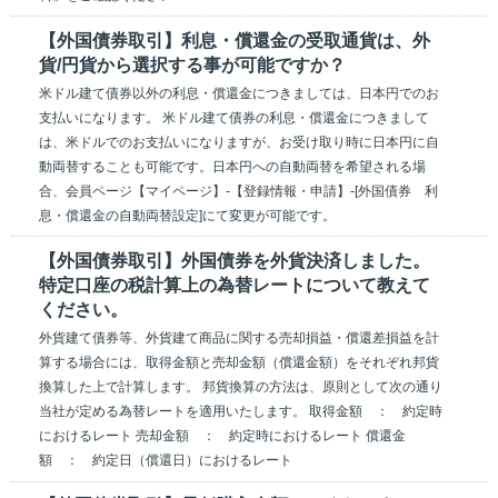
【外国債券取引】利息・償還金の受取通貨は、外
貨/円貨から選択する事が可能ですか？
米ドル建て債券以外の利息・償還金につきましては、日本円でのお
支払いになります。 米ドル建て債券の利息・償還金につきまして
は、米ドルでのお支払いになりますが、お受け取り時に日本円に自
動両替することも可能です。日本円への自動両替を希望される場
合、会員ページ【マイページ】-【登録情報・申請】-[外国債券 利
息・償還金の自動両替設定]にて変更が可能です。
【外国債券取引】外国債券を外貨決済しました。
特定口座の税計算上の為替レートについて教えて
ください。
外貨建て債券等、外貨建て商品に関する売却損益・償還差損益を計
算する場合には、取得金額と売却金額（償還金額）をそれぞれ邦貨
換算した上で計算します。 邦貨換算の方法は、原則として次の通り
当社が定める為替レートを適用いたします。 取得金額 ： 約定時
におけるレート 売却金額 ： 約定時におけるレート 償還金
額 ： 約定日（償還日）におけるレート