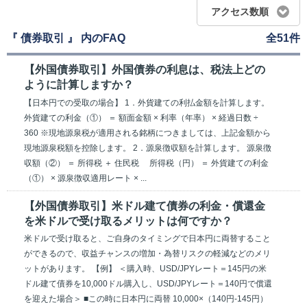
アクセス数順
『 債券取引 』 内のFAQ
全51件
【外国債券取引】外国債券の利息は、税法上どの
ように計算しますか？
【日本円での受取の場合】 1．外貨建ての利払金額を計算します。
外貨建ての利金（①） ＝ 額面金額 × 利率（年率） × 経過日数 ÷
360 ※現地源泉税が適用される銘柄につきましては、上記金額から
現地源泉税額を控除します。 2．源泉徴収額を計算します。 源泉徴
収額（②） ＝ 所得税 ＋ 住民税 所得税（円） ＝ 外貨建ての利金
（①） × 源泉徴収適用レート × ...
【外国債券取引】米ドル建て債券の利金・償還金
を米ドルで受け取るメリットは何ですか？
米ドルで受け取ると、ご自身のタイミングで日本円に両替すること
ができるので、収益チャンスの増加・為替リスクの軽減などのメリ
ットがあります。 【例】 ＜購入時、USD/JPYレート＝145円の米
ドル建て債券を10,000ドル購入し、USD/JPYレート＝140円で償還
を迎えた場合＞ ■この時に日本円に両替 10,000×（140円-145円）