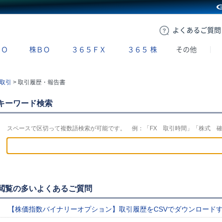
GMOクリック証券
よくある
ご質問
ＢＯ
株ＢＯ
３６５ＦＸ
３６５
株
その他
取引
>
取引履歴・報告書
キーワード検索
スペースで区切って複数語検索が可能です。 例：「FX 取引時間」「株式 
閲覧の多いよくあるご質問
【株価指数バイナリーオプション】取引履歴をCSVでダウンロード