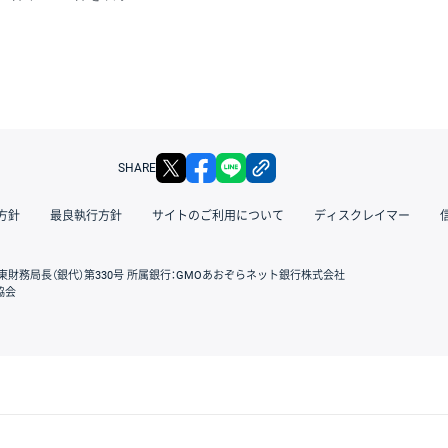
X
facebook
LINE
リンクをコピー
SHARE
方針
最良執行方針
サイトのご利用について
ディスクレイマー
東財務局長（銀代）第330号 所属銀行：GMOあおぞらネット銀行株式会社
協会
GMOクリック証券