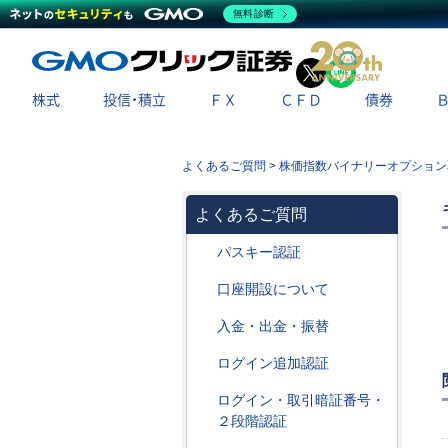
無料診断
X
LINE
株式
投信・積立
ＦＸ
ＣＦＤ
債券
よくあるご質問
>
株価指数バイナリーオプション
よくあるご質問
パスキー認証
口座開設について
入金・出金・振替
ログイン追加認証
ログイン・取引暗証番号・
２段階認証