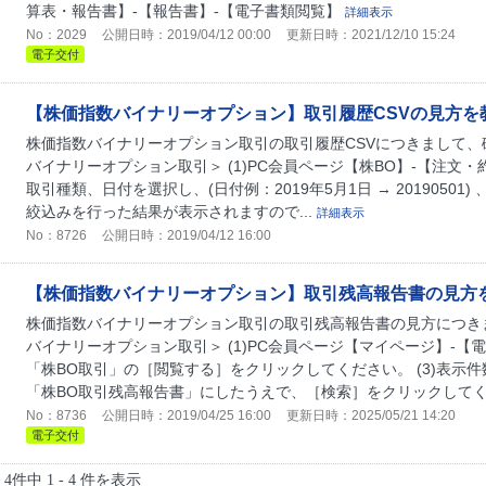
算表・報告書】-【報告書】-【電子書類閲覧】
詳細表示
No：2029
公開日時：2019/04/12 00:00
更新日時：2021/12/10 15:24
電子交付
【株価指数バイナリーオプション】取引履歴CSVの見方を
株価指数バイナリーオプション取引の取引履歴CSVにつきまして、
バイナリーオプション取引＞ (1)PC会員ページ【株BO】-【注文・
取引種類、日付を選択し、(日付例：2019年5月1日 → 20190501
絞込みを行った結果が表示されますので...
詳細表示
No：8726
公開日時：2019/04/12 16:00
【株価指数バイナリーオプション】取引残高報告書の見方
株価指数バイナリーオプション取引の取引残高報告書の見方につき
バイナリーオプション取引＞ (1)PC会員ページ【マイページ】-【電
「株BO取引」の［閲覧する］をクリックしてください。 (3)表示
「株BO取引残高報告書」にしたうえで、［検索］をクリックしてくだ
No：8736
公開日時：2019/04/25 16:00
更新日時：2025/05/21 14:20
電子交付
4件中 1 - 4 件を表示