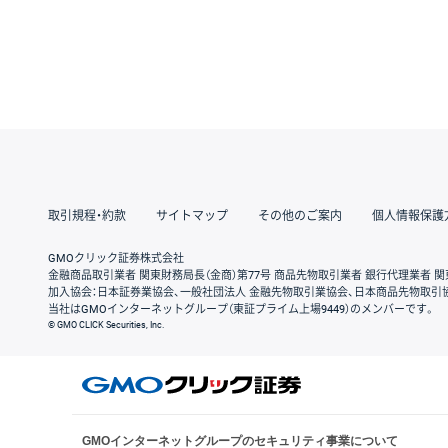
取引規程・約款
サイトマップ
その他のご案内
個人情報保護
GMOクリック証券株式会社
金融商品取引業者 関東財務局長（金商）第77号 商品先物取引業者 銀行代理業者 関
加入協会：日本証券業協会、一般社団法人 金融先物取引業協会、日本商品先物取引
当社はGMOインターネットグループ（東証プライム上場9449）のメンバーです。
© GMO CLICK Securities, Inc.
GMOインターネットグループのセキュリティ事業について