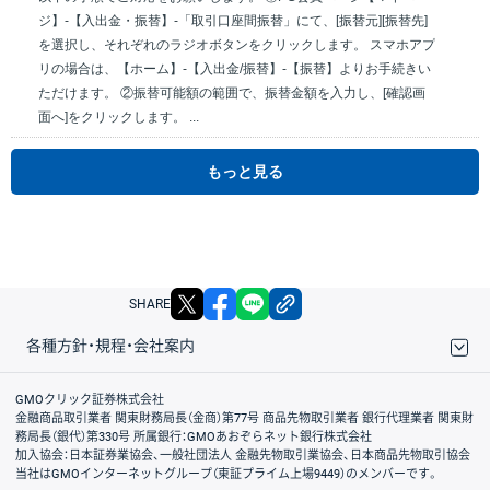
ジ】-【入出金・振替】-「取引口座間振替」にて、[振替元][振替先]
を選択し、それぞれのラジオボタンをクリックします。 スマホアプ
リの場合は、【ホーム】-【入出金/振替】-【振替】よりお手続きい
ただけます。 ②振替可能額の範囲で、振替金額を入力し、[確認画
面へ]をクリックします。 ...
もっと見る
X
facebook
LINE
リンクをコピー
SHARE
各種方針・規程・会社案内
取引規程・約款
サイトマップ
その他のご案内
個人情報保護方針
最良執行方針
サイトのご利用について
ディスクレイマー
信託保全
リスク説明
会社案内
GMOクリック証券株式会社
金融商品取引業者 関東財務局長（金商）第77号 商品先物取引業者 銀行代理業者 関東財
務局長（銀代）第330号 所属銀行：GMOあおぞらネット銀行株式会社
加入協会：日本証券業協会、一般社団法人 金融先物取引業協会、日本商品先物取引協会
当社はGMOインターネットグループ（東証プライム上場9449）のメンバーです。