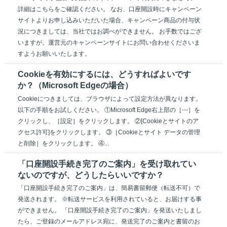
詳細はこちらをご確認ください。 なお、口座開設時にキャンペーン
サイトよりお申し込みいただいた場合、キャンペーン商品の付与状
況につきましては、当社ではお調べができません。 お手数ではござ
いますが、運営元のキャンペーンサイトにお問い合わせくださいま
すようお願いいたします。
Cookieを有効にするには、どうすればよいです
か？（Microsoft Edgeの場合）
Cookieにつきましては、ブラウザによって設定方法が異なります。
以下の手順をお試しください。 ①Microsoft Edge右上部の［⋯］を
クリックし、［設定］をクリックします。 ②[Cookieとサイトのア
クセス許可]をクリックします。 ③［Cookieとサイト データの管理
と削除］をクリックします。 ④...
「口座開設手続き完了のご案内」を受け取れてい
ないのですが、どうしたらいいですか？
「口座開設手続き完了のご案内」は、簡易書留郵便（転送不可）で
発送されます。 ※転送サービスを利用されていると、お届けする事
ができません。 「口座開設手続き完了のご案内」を発送いたしまし
たら、ご登録のメールアドレス宛に、発送完了のご案内と書留のお