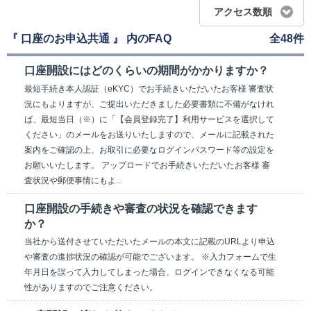
アクセス数順
『 口座のお申込共通 』 内のFAQ
全48件
口座開設にはどのくらいの期間がかかりますか？
最短手続き本人認証（eKYC）でお手続きいただいたお客様 審査状
況にもよりますが、ご提出いただきました必要書類に不備がなけれ
ば、最短当日（※）に「【会員登録完了】利用サービスを選択して
ください」のメールをお送りいたしますので、メールに記載された
案内をご確認の上、お取引に必要なログインパスワード等の設定を
お願いいたします。 アップロードでお手続きいただいたお客様 審
査状況や郵便事情にもよ...
口座開設の手続きや審査の状況を確認できます
か？
当社から送付させていただいたメールの本文に記載のURLより申込
や審査の進捗状況の確認が可能でございます。 ※入力フォームで生
年月日を誤って入力してしまった場合、ログインできなくなる可能
性がありますのでご注意ください。