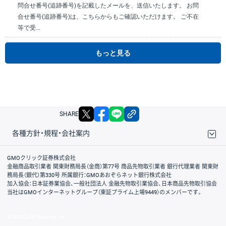
問合せ番号(追跡番号)を記載したメールを、送信いたします。 お問
合せ番号(追跡番号)は、こちらからもご確認いただけます。 ご不在
等で受...
もっと見る
X
facebook
LINE
リンクをコピー
SHARE
各種方針・規程・会社案内
取引規程・約款
サイトマップ
その他のご案内
個人情報保護方針
最良執行方針
サイトのご利用について
ディスクレイマー
信託保全
リスク説明
会社案内
GMOクリック証券株式会社
金融商品取引業者 関東財務局長（金商）第77号 商品先物取引業者 銀行代理業者 関東財
務局長（銀代）第330号 所属銀行：GMOあおぞらネット銀行株式会社
加入協会：日本証券業協会、一般社団法人 金融先物取引業協会、日本商品先物取引協会
当社はGMOインターネットグループ（東証プライム上場9449）のメンバーです。
© GMO CLICK Securities, Inc.