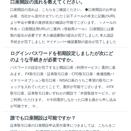
口座開設の流れを教えてください。
口座開設の流れは、こちらをご確認ください。 ◆口座開設のお申込
み後、当社から送付させていただく以下メールの本文に記載のURL
より申込や審査の進捗状況の確認が可能でございます。 ＜メールの
件名＞ 口座開設用URLのご案内（登録用メール） 口座開設には書
類の提出が必要です 本人確認書類の提出が完了しました 本人認証
手続きが完了しました マイナンバー確認書類の提出が完了しました
ログインパスワードを初期設定しましたが次にど
のような手続きが必要ですか。
パスワードの設定が完了すると開設口座（利用サービス）選択に進
みます。 FX取引口座・証券取引口座・CFD取引口座・株価指数バ
イナリーオプション取引口座・NISA口座のうちご希望の取引にチ
ェックを入れていただくことで、選択が可能でございます。 ※FX
取引口座、証券取引口座いずれかの開設で「外貨取扱サービス」が
ご利用いただけます。 ※今回選択しなかった口座も後から申し込み
が可能です。 ※...
誰でも口座開設は可能ですか？
証券取引口座の口座開設申込受付基準につきましては、こちらをご