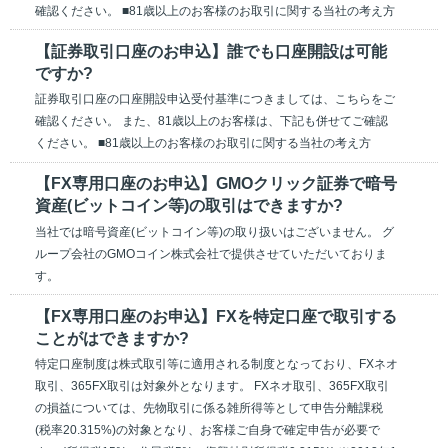
確認ください。 ■81歳以上のお客様のお取引に関する当社の考え方
【証券取引口座のお申込】誰でも口座開設は可能
ですか?
証券取引口座の口座開設申込受付基準につきましては、こちらをご
確認ください。 また、81歳以上のお客様は、下記も併せてご確認
ください。 ■81歳以上のお客様のお取引に関する当社の考え方
【FX専用口座のお申込】GMOクリック証券で暗号
資産(ビットコイン等)の取引はできますか?
当社では暗号資産(ビットコイン等)の取り扱いはございません。 グ
ループ会社のGMOコイン株式会社で提供させていただいておりま
す。
【FX専用口座のお申込】FXを特定口座で取引する
ことがはできますか?
特定口座制度は株式取引等に適用される制度となっており、FXネオ
取引、365FX取引は対象外となります。 FXネオ取引、365FX取引
の損益については、先物取引に係る雑所得等として申告分離課税
(税率20.315%)の対象となり、お客様ご自身で確定申告が必要で