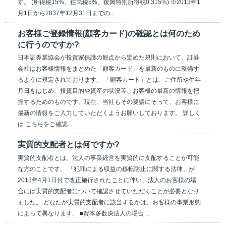
す。 (所得税15%、住民税5%、復興特別所得税0.315%) ※2013年1
月1日から2037年12月31日までの...
お客様ご登録情報(顧客カード)の確認とは何のため
に行うのですか?
日本証券業協会が投資家保護の観点から定めた規則において、証券
会社はお客様情報をまとめた「顧客カード」を最新のものに整備す
るように規定されております。 「顧客カード」とは、ご住所や生年
月日をはじめ、投資目的や資産の状況等、お客様の最新の情報を把
握するためのものです。現在、当社もその要請にそって、お客様に
最新の情報をご入力していただくようお願いしております。 詳しく
は こちらをご確認...
実質的支配者とは何ですか?
実質的支配者とは、法人の事業経営を実質的に支配することが可能
な方のことです。 「犯罪による収益の移転防止に関する法律」が
2013年4月1日付で改正施行されたことに伴い、法人のお客様の場
合には実質的支配者について確認させていただくことが必要となり
ました。 どなたが実質的支配者に該当するかは、お客様の事業形態
によって異なります。 ■資本多数決法人の場合 ...