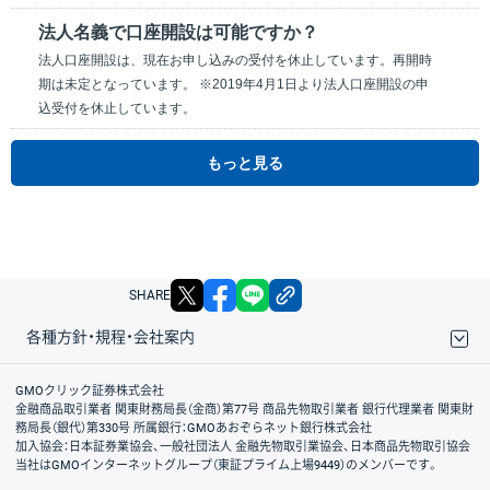
法人名義で口座開設は可能ですか？
法人口座開設は、現在お申し込みの受付を休止しています。再開時
期は未定となっています。 ※2019年4月1日より法人口座開設の申
込受付を休止しています。
もっと見る
X
facebook
LINE
リンクをコピー
SHARE
各種方針・規程・会社案内
取引規程・約款
サイトマップ
その他のご案内
個人情報保護方針
最良執行方針
サイトのご利用について
ディスクレイマー
信託保全
リスク説明
会社案内
GMOクリック証券株式会社
金融商品取引業者 関東財務局長（金商）第77号 商品先物取引業者 銀行代理業者 関東財
務局長（銀代）第330号 所属銀行：GMOあおぞらネット銀行株式会社
加入協会：日本証券業協会、一般社団法人 金融先物取引業協会、日本商品先物取引協会
当社はGMOインターネットグループ（東証プライム上場9449）のメンバーです。