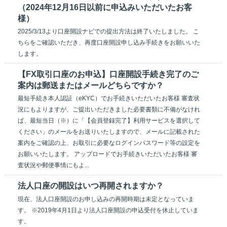
（2024年12月16日以前に申込みいただいたお客
様）
2025/3/13より口座開設ナビでの提出方法は終了いたしました。 こ
ちらをご確認いただき、再度口座開設申し込み手続きをお願いいた
します。
【FX取引口座のお申込】口座開設手続き完了のご
案内は郵送またはメールどちらですか？
最短手続き本人認証（eKYC）でお手続きいただいたお客様 審査状
況にもよりますが、ご提出いただきました必要書類に不備がなけれ
ば、最短当日（※）に「【会員登録完了】利用サービスを選択して
ください」のメールをお送りいたしますので、メールに記載された
案内をご確認の上、お取引に必要なログインパスワード等の設定を
お願いいたします。 アップロードでお手続きいただいたお客様 審
査状況や郵便事情にもよ...
法人口座の開設はいつ再開されますか？
現在、法人口座開設のお申し込みの再開時期は未定となっていま
す。 ※2019年4月1日より法人口座開設の申込受付を休止していま
す。