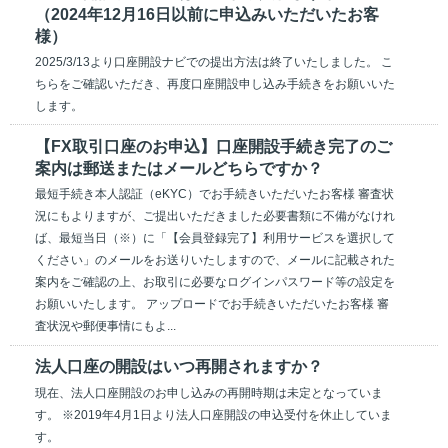
（2024年12月16日以前に申込みいただいたお客
様）
2025/3/13より口座開設ナビでの提出方法は終了いたしました。 こ
ちらをご確認いただき、再度口座開設申し込み手続きをお願いいた
します。
【FX取引口座のお申込】口座開設手続き完了のご
案内は郵送またはメールどちらですか？
最短手続き本人認証（eKYC）でお手続きいただいたお客様 審査状
況にもよりますが、ご提出いただきました必要書類に不備がなけれ
ば、最短当日（※）に「【会員登録完了】利用サービスを選択して
ください」のメールをお送りいたしますので、メールに記載された
案内をご確認の上、お取引に必要なログインパスワード等の設定を
お願いいたします。 アップロードでお手続きいただいたお客様 審
査状況や郵便事情にもよ...
法人口座の開設はいつ再開されますか？
現在、法人口座開設のお申し込みの再開時期は未定となっていま
す。 ※2019年4月1日より法人口座開設の申込受付を休止していま
す。