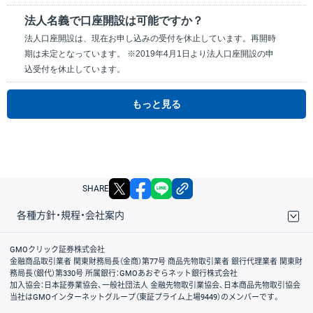
法人名義で口座開設は可能ですか？
法人口座開設は、現在お申し込みの受付を休止しています。再開時
期は未定となっています。 ※2019年4月1日より法人口座開設の申
込受付を休止しています。
もっと見る
X
facebook
LINE
リンクをコピー
SHARE
各種方針・規程・会社案内
取引規程・約款
サイトマップ
その他のご案内
個人情報保護方針
最良執行方針
サイトのご利用について
ディスクレイマー
信託保全
リスク説明
会社案内
GMOクリック証券株式会社
金融商品取引業者 関東財務局長（金商）第77号 商品先物取引業者 銀行代理業者 関東財
務局長（銀代）第330号 所属銀行：GMOあおぞらネット銀行株式会社
加入協会：日本証券業協会、一般社団法人 金融先物取引業協会、日本商品先物取引協会
当社はGMOインターネットグループ（東証プライム上場9449）のメンバーです。